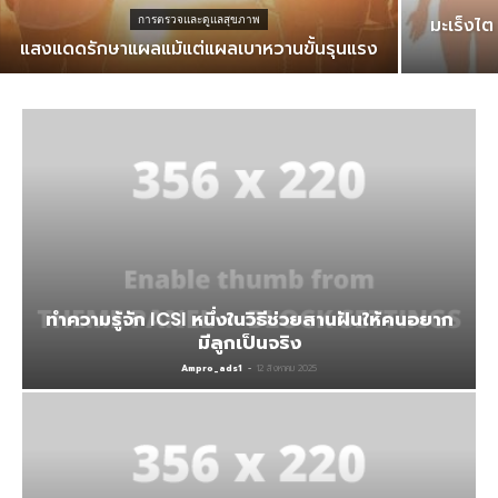
มะเร็งไ
การตรวจและดูแลสุขภาพ
แสงแดดรักษาแผลแม้แต่แผลเบาหวานขั้นรุนแรง
ทำความรู้จัก ICSI หนึ่งในวิธีช่วยสานฝันให้คนอยาก
มีลูกเป็นจริง
Ampro_ads1
-
12 สิงหาคม 2025