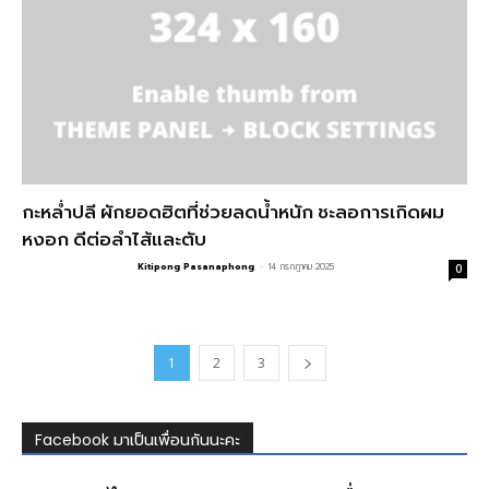
กะหล่ำปลี ผักยอดฮิตที่ช่วยลดน้ำหนัก ชะลอการเกิดผม
หงอก ดีต่อลำไส้และตับ
Kitipong Pasanaphong
-
14 กรกฎาคม 2025
0
1
2
3
Facebook มาเป็นเพื่อนกันนะคะ