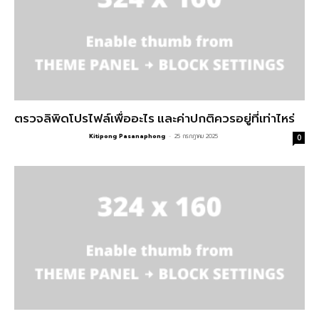
ตรวจลิพิดโปรไฟล์เพื่ออะไร และค่าปกติควรอยู่ที่เท่าไหร่
Kitipong Pasanaphong
-
25 กรกฎาคม 2025
0