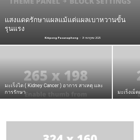
แสงแดดรักษาแผลแม้แต่แผลเบาหวานขั้น
รุนแรง
Kitipong Pasanaphong
-
31 กรกฎาคม 2025
มะเร็งไต ( Kidney Cancer ) อาการ สาเหตุ และ
การรักษา
มะเร็งเม็