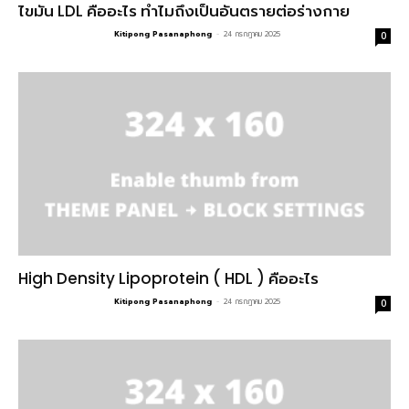
ไขมัน LDL คืออะไร ทำไมถึงเป็นอันตรายต่อร่างกาย
Kitipong Pasanaphong
-
24 กรกฎาคม 2025
0
High Density Lipoprotein ( HDL ) คืออะไร
Kitipong Pasanaphong
-
24 กรกฎาคม 2025
0