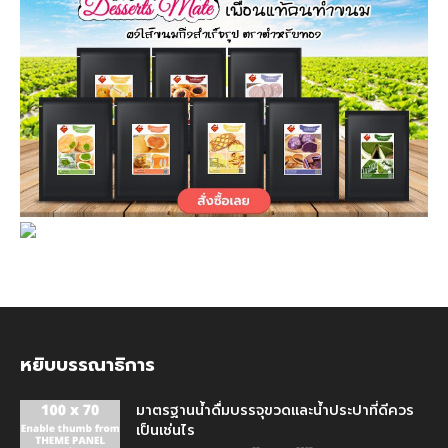
หยิบบรรณาธิการ
มาตรฐานน้ำดื่มบรรจุขวดและน้ำประปาที่ดีควร
เป็นเช่นไร