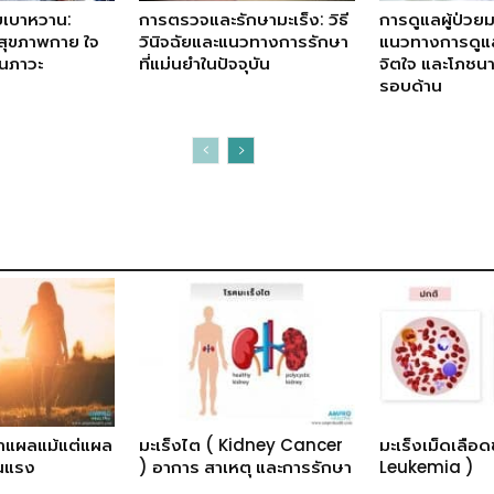
วยเบาหวาน:
การตรวจและรักษามะเร็ง: วิธี
การดูแลผู้ป่วยม
สุขภาพกาย ใจ
วินิจฉัยและแนวทางการรักษา
แนวทางการดูแล
ันภาวะ
ที่แม่นยำในปัจจุบัน
จิตใจ และโภชน
รอบด้าน
าแผลแม้แต่แผล
มะเร็งไต ( Kidney Cancer
มะเร็งเม็ดเลือด
ุนแรง
) อาการ สาเหตุ และการรักษา
Leukemia )