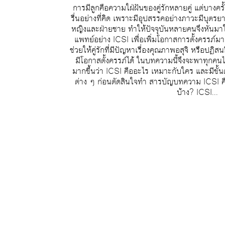
การมีลูกคือความใฝ่ฝันของคู่รักหลายคู่ แต่บางครั
รื่นอย่างที่คิด เพราะมีอุปสรรคอย่างภาวะมีบุตรยาก
หญิงและฝ่ายชาย ทำให้ปัจจุบันหลายคนจึงหันม
แพทย์อย่าง ICSI เพื่อเพิ่มโอกาสการตั้งครรภ์มาก
ช่วยให้คู่รักที่มีปัญหาเรื่องคุณภาพอสุจิ หรือปฏ
มีโอกาสตั้งครรภ์ได้ ในบทความนี้จึงจะพาทุกคน
มากขึ้นว่า ICSI คืออะไร เหมาะกับใคร และมีขั้น
ต่าง ๆ ก่อนตัดสินใจทำ สารบัญบทความ ICSI คื
บ้าง? ICSI...