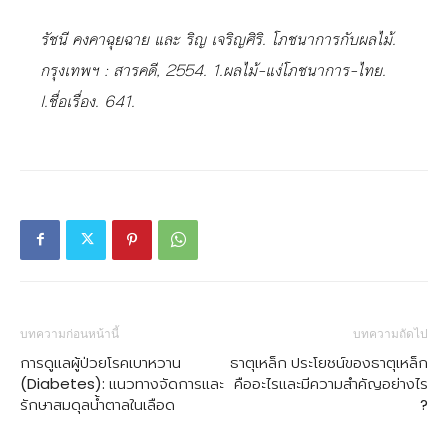
รัชนี คงคาฉุยฉาย และ ริญ เจริญศิริ. โภชนาการกับผลไม้.
กรุงเทพฯ : สารคดี, 2554. 1.ผลไม้–แง่โภชนาการ–ไทย.
I.ชื่อเรื่อง. 641.
บทความก่อนหน้านี้
บทความถัดไป
การดูแลผู้ป่วยโรคเบาหวาน
ธาตุเหล็ก ประโยชน์ของธาตุเหล็ก
(Diabetes): แนวทางจัดการและ
คืออะไรและมีความสำคัญอย่างไร
รักษาสมดุลน้ำตาลในเลือด
?