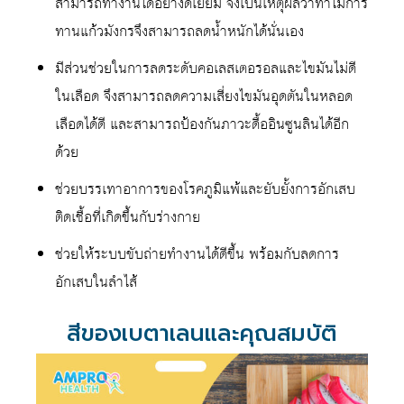
สามารถทำงานได้อย่างดีเยี่ยม จึงเป็นเหตุผลว่าทำไมการ
ทานแก้วมังกรจึงสามารถลดน้ำหนักได้นั่นเอง
มีส่วนช่วยในการลดระดับคอเลสเตอรอลและไขมันไม่ดี
ในเลือด จึงสามารถลดความเสี่ยงไขมันอุดตันในหลอด
เลือดได้ดี และสามารถป้องกันภาวะดื้ออินซูนลินได้อีก
ด้วย
ช่วยบรรเทาอาการของโรคภูมิแพ้และยับยั้งการอักเสบ
ติดเชื้อที่เกิดขึ้นกับร่างกาย
ช่วยให้ระบบขับถ่ายทำงานได้ดีขึ้น พร้อมกับลดการ
อักเสบในลำไส้
สีของเบตาเลนและคุณสมบัติ