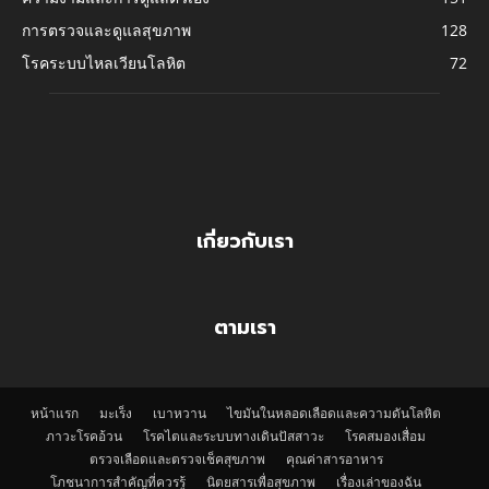
การตรวจและดูแลสุขภาพ
128
โรคระบบไหลเวียนโลหิต
72
เกี่ยวกับเรา
ตามเรา
หน้าแรก
มะเร็ง
เบาหวาน
ไขมันในหลอดเลือดและความดันโลหิต
ภาวะโรคอ้วน
โรคไตและระบบทางเดินปัสสาวะ
โรคสมองเสื่อม
ตรวจเลือดและตรวจเช็คสุขภาพ
คุณค่าสารอาหาร
โภชนาการสำคัญที่ควรรู้
นิตยสารเพื่อสุขภาพ
เรื่องเล่าของฉัน