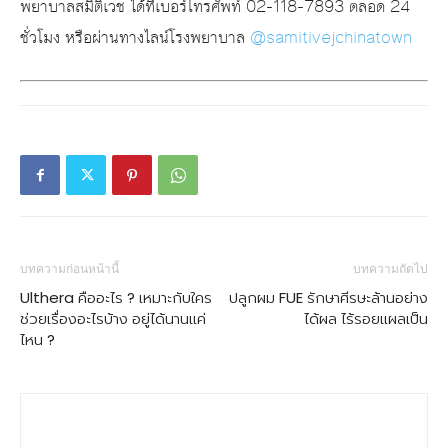
พยาบาลสมิติเวช ได้ที่เบอร์โทรศัพท์ 02-118-7893 ตลอด 24
ชั่วโมง หรือผ่านทางไลน์โรงพยาบาล
@samitivejchinatown
บทความก่อนหน้านี้
บทความถัดไป
Ulthera คืออะไร ? เหมาะกับใคร
ปลูกผม FUE รักษาศีรษะล้านอย่าง
ช่วยเรื่องอะไรบ้าง อยู่ได้นานแค่
ได้ผล ไร้รอยแผลเป็น
ไหน ?