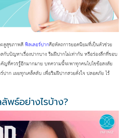
ละดูสุขภาพดี
ฟิลเลอร์ปาก
คือหัตถการยอดนิยมที่เป็นตัวช่วย
งวลกับปัญหาเรื่องปากบาง ริมฝีปากไม่เท่ากัน หรือร่องลึกที่ขอบ
งสำคัญที่ควรรู้อีกมากมาย บทความนี้จะพาทุกคนไปไขข้อสงสัย
์ปาก เผยทุกเคล็ดลับ เพื่อริมฝีปากสวยดั่งใจ ปลอดภัย ไร้
ลลัพธ์อย่างไรบ้าง?