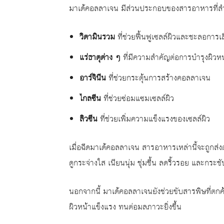
มาเด้คอลลาเจน มีส่วนประกอบของสารอาหารที่สำค
วิตามินรวม
ที่ช่วยฟื้นฟูเซลล์ผิวและชะลอการ
แร่ธาตุต่าง ๆ
ที่มีความสำคัญต่อการบำรุงผิวหน
อาร์จินีน
ที่ช่วยกระตุ้นการสร้างคอลลาเจน
ไกลซีน
ที่ช่วยซ่อมแซมเซลล์ผิว
ลิวซีน
ที่ช่วยเพิ่มความแข็งแรงของเซลล์ผิว
เมื่อฉีดมาเด้คอลลาเจน สารอาหารเหล่านี้จะถูกส่งตรงเ
ดูกระจ่างใส เนียนนุ่ม ชุ่มชื้น ลดริ้วรอย และกระช
นอกจากนี้ มาเด้คอลลาเจนยังช่วยขับสารพิษที่ตกค
ผิวหน้าแข็งแรง ทนต่อมลภาวะยิ่งขึ้น