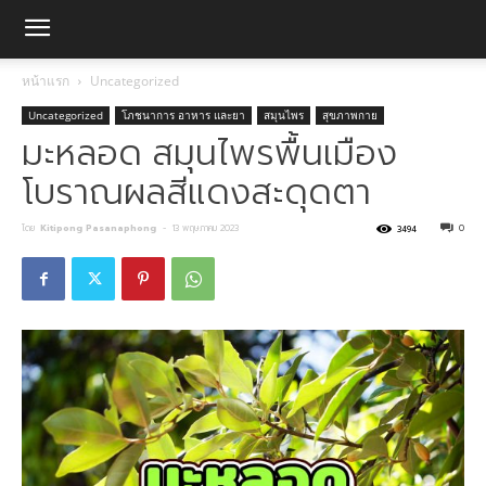
หน้าแรก
Uncategorized
Uncategorized
โภชนาการ อาหาร และยา
สมุนไพร
สุขภาพกาย
มะหลอด สมุนไพรพื้นเมือง
โบราณผลสีแดงสะดุดตา
โดย
Kitipong Pasanaphong
-
13 พฤษภาคม 2023
0
3494