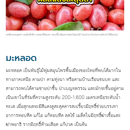
ผลสีแดงสะดุดตา ผลดิบสีเขียว ผลสุกสีส้มแดง รสเปรี้ยวนิยมทานสดเป็นผลไม้ ก่อนนำมารับประทานต้องทำให้นิ่มก่อน
มะหลอด
มะหลอด เป็นพันธุ์ไม้พุ่มสมุนไพรพื้นเมืองของไทยที่พบได้มากใน
ทางภาคเหนือ ตามป่า ตามทุ่งนา หรือตามบ้านเรือนชนบท และ
สามารถพบได้ตามชายป่าชื้น ป่าเบญจพรรณ และมักจะขึ้นอยู่ตาม
เนินเขาในที่ร่มที่ความสูงระดับ 200-1,600 เมตรเหนือระดับน้ำ
ทะเล เมื่อสุกผลจะมีสีแดงดูสะดุดตารสเปรี้ยวมีฤทธิ์ช่วยบรรเทา
อาการหอบหืด แก้ไอ แก้หอบหืด ลดไข้ เมล็ดในมีฤทธิ์ฆ่าเชื้อและ
ฆ่าพยาธิ รากมีฤทธิ์ห้ามเลือด แก้ปวด เป็นต้น