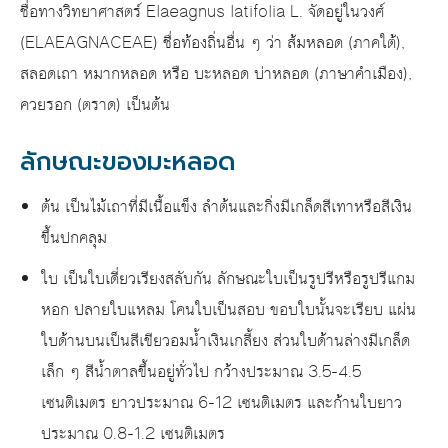
ชื่อทางวิทยาศาสตร์ Elaeagnus latifolia L. จัดอยู่ในวงศ์
(ELAEAGNACEAE) ชื่อท้องถิ่นอื่น ๆ ว่า ส้มหลอด (ภาคใต้),
สลอดเถา หมากหลอด หรือ บะหลอด บ่าหลอด (ภาษาคำเมือง),
ควยรอก (ตราด) เป็นต้น
ลักษณะของมะหลอด
ต้น เป็นไม้เถาที่มีเนื้อแข็ง ลำต้นและกิ่งมีเกล็ดสีเทาหรือสีเงิน
ขึ้นปกคลุม
ใบ เป็นใบเดี่ยวเรียงสลับกัน ลักษณะใบเป็นรูปรีหรือรูปรีแกม
หอก ปลายใบแหลม โคนใบเป็นสอบ ขอบใบนั้นจะเรียบ แผ่น
ใบด้านบนเป็นสีเขียวอมน้ำเงินเกลี้ยง ส่วนใบด้านล่างมีเกล็ด
เล็ก ๆ สีน้ำตาลขึ้นอยู่ทั่วไป กว้างประมาณ 3.5-4.5
เซนติเมตร ยาวประมาณ 6-12 เซนติเมตร และก้านใบยาว
ประมาณ 0.8-1.2 เซนติเมตร