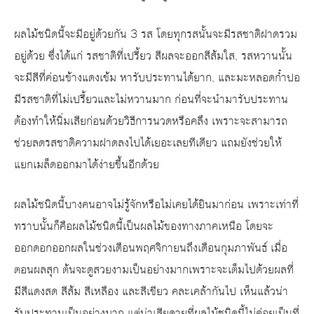
ผลไม้ชนิดนี้จะมีอยู่ด้วยกัน 3 รส โดยทุกรสนั้นจะมีรสชาติฝาดรวม
อยู่ด้วย ซึ่งได้แก่ รสชาติที่เปรี้ยว สีผลจะออกสีส้มใส, รสหวานนั้น
จะมีสีที่ค่อนข้างแดงเข้ม หารับประทานได้ยาก, และมะหลอดก๋ำปอ
มีรสชาติที่ไม่เปรี้ยวและไม่หวานมาก ก่อนที่จะนำมารับประทาน
ต้องทำให้นิ่มเสียก่อนด้วยวิธีการนวดหรือคลึง เพราะจะสามารถ
ช่วยลดรสชาติความฝาดลงไปได้เยอะเลยทีเดียว แถมยังช่วยให้
แยกเมล็ดออกมาได้ง่ายขึ้นอีกด้วย
ผลไม้ชนิดนี้บางคนอาจไม่รู้จักหรือไม่เคยได้ยินมาก่อน เพราะเท่าที่
ทราบนั้นก็คือผลไม้ชนิดนี้เป็นผลไม้ของทางภาคเหนือ โดยจะ
ออกดอกออกผลในช่วงเดือนพฤศจิกายนถึงเดือนกุมภาพันธ์ เมื่อ
ตอนผลสุก ต้นจะดูสวยงามเป็นอย่างมากเพราะจะเต็มไปด้วยผลที่
มีสีแดงสด สีส้ม สีเหลือง และสีเขียว คละเคล้ากันไป เห็นแล้วน่า
รับประทานเป็นอย่างมาก แต่น่าเสียดายที่ผลไม้ชนิดนี้ไม่ค่อยเป็นที่