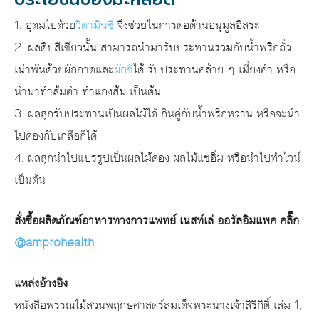
1. อุดมไปด้วย
วิตามินซี
จึงช่วยในการต่อต้านอนุมูลอิสระ
2. ผลดิบสีเขียวนั้น สามารถนำมารับประทานร่วมกับน้ำพริกถั่ว
เน่าพันด้วยผักกาดและ
ผักชี
ได้ รับประทานคล้าย ๆ เมี่ยงคำ หรือ
นำมาทำส้มตำ ทำแกงส้ม เป็นต้น
3. ผลสุกรับประทานเป็นผลไม้ได้ กินคู่กับน้ำพริกหวาน หรือจะนำ
ไปดองกับเกลือก็ได้
4. ผลสุกนำไปแปรรูปเป็นผลไม้ดอง ผลไม้แช่อิ่ม หรือนำไปทำไวน์
เป็นต้น
สั่งซื้อผลิตภัณฑ์อาหารทางการแพทย์ เนสท์เล่ ออรัลอิมแพค คลิ๊ก
@amprohealth
แหล่งอ้างอิง
หนังสือพรรณไม้สวนพฤกษศาสตร์สมเด็จพระนางเจ้าสิริกิติ์ เล่ม 1,