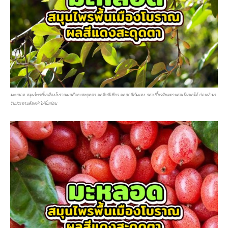
มะหลอด สมุนไพรพื้นเมืองโบราณผลสีแดงสะดุดตา ผลดิบสีเขียว ผลสุกสีส้มแดง รสเปรี้ยวนิยมทานสดเป็นผลไม้ ก่อนนำมา
รับประทานต้องทำให้นิ่มก่อน