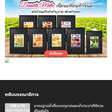
หยิบบรรณาธิการ
มาตรฐานน้ำดื่มบรรจุขวดและน้ำประปาที่ดีควร
เป็นเช่นไร