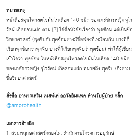
หมายเหตุ
หนังสือสมุนไพรลดไขมันในเลือด 140 ชนิด ของเภสัชกรหญิง จุไร
รัตน์ เกิดดอนแฝก ตาม [7] ใช้ชื่อหัวข้อเรื่องว่า พุดซ้อน แต่เป็นชื่อ
วิทยาศาสตร์ (พุดจีบกับพุดซ้อนต่างมีชื่อพ้องที่เหมือนกัน บางที่ก็
เรียกพุดซ้อนว่าพุดจีบ บางที่ก็เรียกพุดจีบว่าพุดซ้อน) ทำให้ผู้เขียน
เข้าใจว่า พุดซ้อน ในหนังสือสมุนไพรลดไขมันในเลือด 140 ชนิด
ของเภสัชกรหญิง จุไรรัตน์ เกิดดอนแฝก หมายถึง พุดจีบ (อิงตาม
ชื่อวิทยาศาสตร์)
สั่งซื้อ อาหารเสริม เนสท์เล่ ออรัลอิมแพค สำหรับผู้ป่วย คลิ๊ก
@amprohealth
เอกสารอ้างอิง
1. สวนพฤกษศาสตร์คลองไผ่, สำนักงานโครงการอนุรักษ์