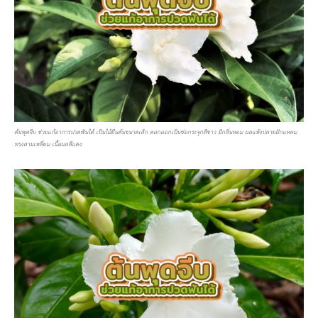
ต้นพุดจีบ ช่วยแก้อาการปวดฟันได้ เป็นไม้ยืนต้นขนาดเล็ก ดอกออกเป็นช่อกระจุกสีขาว มีกลิ่นหอม ผลแห้งปลายฝักแหลม
ทรงสามเหลี่ยม เนื้อผลสีแดง