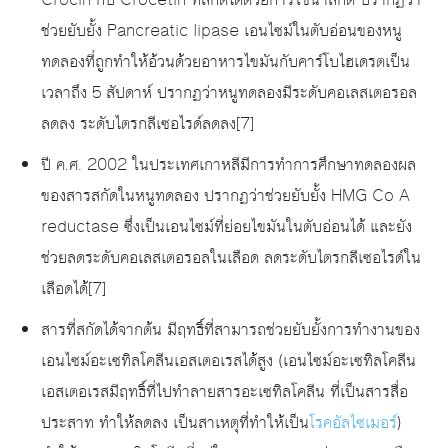
ช่วยยับยั้ง Pancreatic lipase เอนไซม์ในตับอ่อนของหนู
ทดลองที่ถูกทำให้อ้วนด้วยอาหารไขมันกับคาร์โบไฮเดรตเป็น
เวลาถึง 5 สัปดาห์ ปรากฏว่าหนูทดลองมีระดับคอเลสเตอรอล
ลดลง ระดับไตรกลีเซอไรด์ลดลง[7]
ปี ค.ศ. 2002 ในประเทศเกาหลีมีการทำการศึกษาทดลองผล
ของสารสกัดในหนูทดลอง ปรากฏว่าช่วยยับยั้ง HMG Co A
reductase ซึ่งเป็นเอนไซม์ที่ย่อยไขมันในตับอ่อนได้ และยัง
ช่วยลดระดับคอเลสเตอรอลในเลือด ลดระดับไตรกลีเซอไรด์ใน
เลือดได้[7]
สารที่สกัดได้จากต้น มีฤทธิ์ที่สามารถช่วยยับยั้งการทำงานของ
เอนไซม์อะเซทิลโคลีนเอสเตอเรสได้สูง (เอนไซม์อะเซทิลโคลีน
เอสเตอเรสมีฤทธิ์ที่ไปทำลายสารอะเซทิลโคลีน ที่เป็นสารสื่อ
ประสาท ทำให้ลดลง เป็นสาเหตุที่ทำให้เป็น
โรคอัลไซเมอร์
)