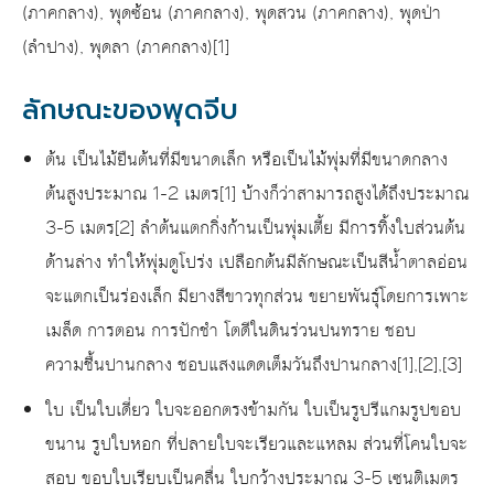
(ภาคกลาง), พุดซ้อน (ภาคกลาง), พุดสวน (ภาคกลาง), พุดป่า
(ลำปาง), พุดลา (ภาคกลาง)[1]
ลักษณะของพุดจีบ
ต้น เป็นไม้ยืนต้นที่มีขนาดเล็ก หรือเป็นไม้พุ่มที่มีขนาดกลาง
ต้นสูงประมาณ 1-2 เมตร[1] บ้างก็ว่าสามารถสูงได้ถึงประมาณ
3-5 เมตร[2] ลำต้นแตกกิ่งก้านเป็นพุ่มเตี้ย มีการทิ้งใบส่วนต้น
ด้านล่าง ทำให้พุ่มดูโปร่ง เปลือกต้นมีลักษณะเป็นสีน้ำตาลอ่อน
จะแตกเป็นร่องเล็ก มียางสีขาวทุกส่วน ขยายพันธุ์โดยการเพาะ
เมล็ด การตอน การปักชำ โตดีในดินร่วนปนทราย ชอบ
ความชื้นปานกลาง ชอบแสงแดดเต็มวันถึงปานกลาง[1],[2],[3]
ใบ เป็นใบเดี่ยว ใบจะออกตรงข้ามกัน ใบเป็นรูปรีแกมรูปขอบ
ขนาน รูปใบหอก ที่ปลายใบจะเรียวและแหลม ส่วนที่โคนใบจะ
สอบ ขอบใบเรียบเป็นคลื่น ใบกว้างประมาณ 3-5 เซนติเมตร