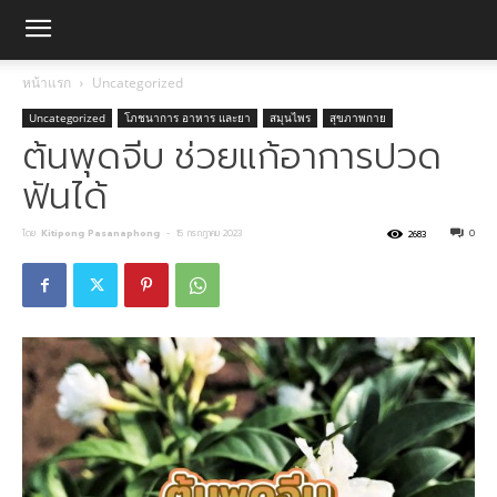
หน้าแรก
Uncategorized
Uncategorized
โภชนาการ อาหาร และยา
สมุนไพร
สุขภาพกาย
ต้นพุดจีบ ช่วยแก้อาการปวด
ฟันได้
โดย
Kitipong Pasanaphong
-
15 กรกฎาคม 2023
0
2683