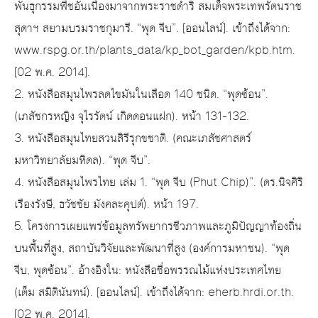
พันธุกรรมพืชอันเนื่องมาจากพระราชดำริ สมเด็จพระเทพรัตนราช
สุดาฯ สยามบรมราชกุมารี. “พุด จีบ”. [ออนไลน์]. เข้าถึงได้จาก:
www.rspg.or.th/plants_data/kp_bot_garden/kpb.htm.
[02 พ.ค. 2014].
2. หนังสือสมุนไพรลดไขมันในเลือด 140 ชนิด. “พุดซ้อน”.
(เภสัชกรหญิง จุไรรัตน์ เกิดดอนแฝก). หน้า 131-132.
3. หนังสือสมุนไทยสวนสิรีรุกขชาติ. (คณะเภสัชศาสตร์
มหาวิทยาลัยมหิดล). “พุด จีบ”.
4. หนังสือสมุนไพรไทย เล่ม 1. “พุด จีบ (Phut Chip)”. (ดร.นิจศิริ
เรืองรังษี, ธวัชชัย มังคละคุปต์). หน้า 197.
5. โครงการเผยแพร่ข้อมูลทรัพยากรชีวภาพและภูมิปัญญาท้องถิ่น
บนพื้นที่สูง, สถาบันวิจัยและพัฒนาที่สูง (องค์การมหาชน). “พุด
จีบ, พุดซ้อน”. อ้างอิงใน: หนังสือชื่อพรรณไม้แห่งประเทศไทย
(เต็ม สมิตินันทน์). [ออนไลน์]. เข้าถึงได้จาก: eherb.hrdi.or.th.
[02 พ.ค. 2014].