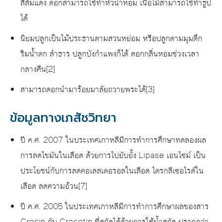
สีส้มแดง ดอกสามารถใช้ทำหัวน้ำหอม เนื้อไม้สามารถใช้ทำธูป
ได้
นิยมปลูกเป็นไม้ประธานตามสวนหย่อม หรือปลูกตามมุมตึก
ริมน้ำตก ลำธาร ปลูกบังกำแพงก็ได้ ดอกกลิ่นหอมช่วงเวลา
กลางคืน[2]
สามารถดอกนำมาร้อยมาลัยถวายพระได้[3]
ข้อมูลทางเภสัชวิทยา
ปี ค.ศ. 2007 ในประเทศเกาหลีมีการทำการศึกษาทดลองผล
การลดไขมันในเลือด ด้วยการไปยับยั้ง Lipase เอนไซม์ เป็น
ประโยชน์กับการลดคอเลสเตอรอลในเลือด ไตรกลีเซอไรด์ใน
เลือด ลดความอ้วน[7]
ปี ค.ศ. 2005 ในประเทศเกาหลีมีการทำการศึกษาผลของสาร
Crocin กับ Crocetin ที่สกัดได้ด้วยการใช้น้ำสกัด ปรากฏว่า