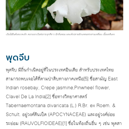
เป็นไม้ยืนต้นขนาดเล็ก ดอกออกเป็นช่อกระจุกสีขาว มีกลิ่นหอม ผลแห้งปลายฝักแหลมทรงสามเหลี่ยม เนื้อผลสีแดง
พุดจีบ
พุดจีบ มีถิ่นกำเนิดอยู่ที่ในประเทศอินเดีย สำหรับประเทศไทย
สามารถพบเจอได้ที่ตามป่าดิบทางภาคเหนือ[5] ชื่อสามัญ East
Indian rosebay, Crepe jasmine,Pinwheel flower,
Clavel De La India[2] ชื่อทางวิทยาศาสตร์
Tabernaemontana divaricata (L.) R.Br. ex Roem. &
Schult. อยู่วงศ์ตีนเป็ด (APOCYNACEAE) และอยู่วงศ์ย่อย
ระย่อม (RAUVOLFIOIDEAE)[1] ชื่อในท้องถิ่นอื่น ๆ เช่น พุดสา