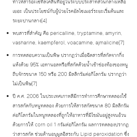
ทำให้สารอะเซทิลโคลีนที่อยู่ในระบบประสาทส่วนกลางเหลือ
เยอะ เป็นประโยชน์กับผู้ป่วยโรคอัลไซเมอร์ระยะเริ่มต้นและ
ระยะปานกลาง[4]
พบสารที่สำคัญ คือ pericalline, tryptamine, amyrin,
vasharine, kaempferol, voacamine, ajmalicine[7]
การทดสอบความเป็นพิษ ปรากฏว่าเมื่อฉีดสารที่สกัดจากกิ่ง
แห้งด้วย 95% เอทานอลหรือที่สกัดด้วยน้ำเข้าช่องท้องของหนู
ถีบจักรขนาด 150 หรือ 200 มิลลิกรัมต่อกิโลกรัม ปรากฏว่า
ไม่เป็นพิษ[7]
ปี ค.ศ. 2006 ในประเทศเกาหลีมีการทำการศึกษาทดลองใช้
สารสกัดกับหนูทดลอง ด้วยการให้สารสกัดขนาด 80 มิลลิกรัม
ต่อกิโลกรัมในหนูทดลองที่ถูกให้อาหารที่มีไขมันอยู่สูงจนอ้วน
ด้วยการให้ corn oil 1 กรัมต่อกิโลกรัม ผลการทดลองปรากฏ
ว่าสารสกัด ช่วยต้านอนุมูลอิสระกับ Lipid peroxidation ซึ่ง