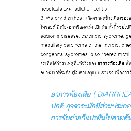
viral infections, Crohn’s disease, ulcerati
neoplasia และ radiation colitis
3. Watery diarrhea : เกิดจากผลข้างเคียงของอา
ไทรอยด์ มีเนื้องอกหรือมะเร็ง เป็นต้น ทั้งนี้รวมไ
addion’s disease, carcinoid sydrome, g
medullary carcinoma of the thyroid, ph
congenital sydromes, diso rdered motilit
จะเห็นได้ว่าสาเหตุที่แท้จริงของ
อาการท้องเสีย
นั
อย่างมากที่จะต้องรู้ถึงสาเหตุแบบเจาะจง เพื่อการร
อาการท้องเสีย (
DIARRHE
ปกติ อุจจาระมักมีส่วนประกอ
การขับถ่ายก็แปรผันไปตามต