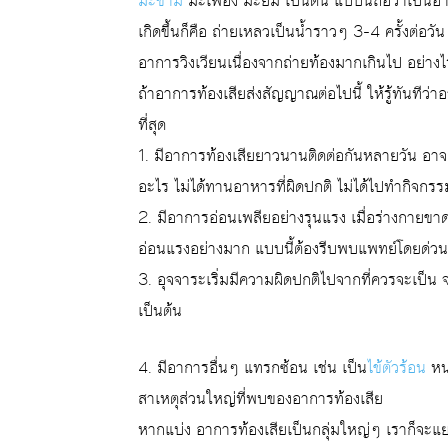
มะขาม
มะเฟือง มะยม เป็นต้น แบบนี้ถือว่าเป็นอา
เกิดขึ้นก็คือ ถ่ายเหลวเป็นน้ำราวๆ 3-4 ครั้งต่อวั
อาการวิงเวียนเนื่องจากถ่ายท้องมากเกินไป อย่
ถ้าอาการท้องเสียส่งสัญญาณต่อไปนี้ ให้รู้ทันทีว
ที่สุด
1. มีอาการท้องเสียยาวนานติดต่อกันหลายวัน อาจเป็
อะไร ไม่ได้ทานอาหารที่ผิดปกติ ไม่ได้ไปทำกิจกรรม
2. มีอาการอ่อนเพลียอย่างรุนแรง เมื่อร่างกายขาด
อ่อนแรงอย่างมาก แบบนี้ต้องรีบพบแพทย์โดยด่วน
3. อุจจาระเริ่มมีความผิดปกติไปจากที่ควรจะเป็น จ
เป็นต้น
4. มีอาการอื่นๆ แทรกซ้อน เช่น เป็น
ไข้ตัวร้อน
หนา
สาเหตุส่วนใหญ่ที่พบของอาการท้องเสีย
หากแบ่ง อาการท้องเสียเป็นกลุ่มใหญ่ๆ เราก็จะแยก