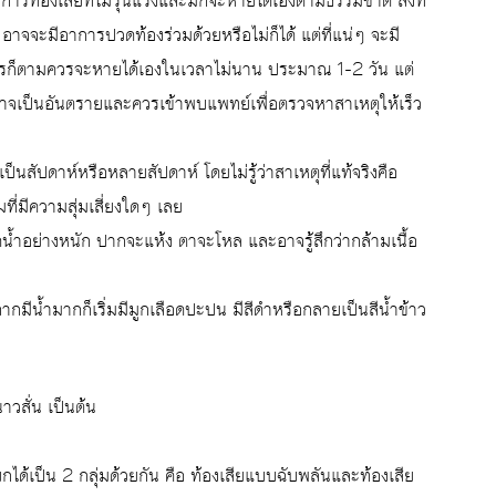
การท้องเสียที่ไม่รุนแรงและมักจะหายได้เองตามธรรมชาติ สิ่งที่
น อาจจะมีอาการปวดท้องร่วมด้วยหรือไม่ก็ได้ แต่ที่แน่ๆ จะมี
างไรก็ตามควรจะหายได้เองในเวลาไม่นาน ประมาณ 1-2 วัน แต่
่าอาจเป็นอันตรายและควรเข้าพบแพทย์เพื่อตรวจหาสาเหตุให้เร็ว
นสัปดาห์หรือหลายสัปดาห์ โดยไม่รู้ว่าสาเหตุที่แท้จริงคือ
ที่มีความสุ่มเสี่ยงใดๆ เลย
น้ำอย่างหนัก ปากจะแห้ง ตาจะโหล และอาจรู้สึกว่ากล้ามเนื้อ
ากมีน้ำมากก็เริ่มมีมูกเลือดปะปน มีสีดำหรือกลายเป็นสีน้ำข้าว
วสั่น เป็นต้น
ได้เป็น 2 กลุ่มด้วยกัน คือ ท้องเสียแบบฉับพลันและท้องเสีย