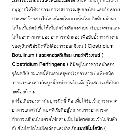
3.สารประกอบไนไตรต์และไนเตรต
เป็นสารกันบูดที่ไม่ได้รับ
อนุญาตให้ใช้จากกระทรวงสาธารณสุขของไทยและอีกหลาย
ประเทศ โดยสารไนไตรต์และไนเตรตนั้นในอดีตนิยมนำมา
ใส่ในเนื้อสัตว์เพื่อให้เนื้อสัตว์คงสีแดงสวยน่ารับประทานและ
ใส่ในอาหารกระป๋อง อาหารหมักดอง เพื่อยับยั้งการทำงาน
ของจุลินทรีย์ชนิดที่ไม่ต้องการออกซิเจน
( Clostridium
Botulinum ) และคลอสตริเดียม เพอร์ฟริงเจนส์ (
Clostridium Perfringens )
ที่มีอยู่ในอาหารหมักดอง
จุลินทรีย์ประเภทนี้เป็นสาเหตุของโรคอาหารเป็นพิษชนิด
ร้ายแรงและสารกันบูดนี้ยังทำงานได้แม้อยู่ในสภาวะทีเป็นก
รดน้อยก็ตาม
แต่ข้อเสียของสารกันบูดชนิดนี้ คือ เมื่อได้รับเข้าสู่กระเพาะ
อาหารและลำไส้ แบคทีเรียที่อยู่ในกระเพาะอาหารจะ
ทำการเปลี่ยนไนเตรตให้กลายเป็นไนไตรต์และเข้าไปจับตัว
กับฮีโมโกบิลในเม็ดเลือดแดงเกิดเป็น
เมทฮีโมโดบิล (