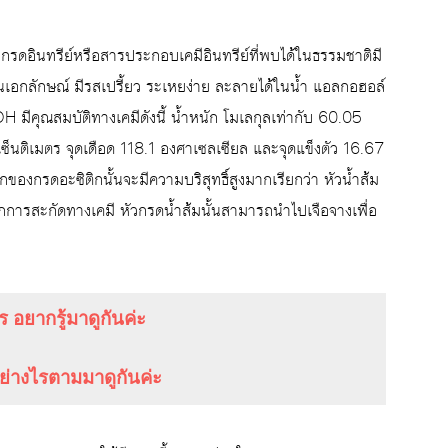
 กรดอินทรีย์หรือสารประกอบเคมีอินทรีย์ที่พบได้ในธรรมชาติมี
่เป็นเอกลักษณ์ มีรสเปรี้ยว ระเหยง่าย ละลายได้ในน้ำ แอลกอฮอล์
มีคุณสมบัติทางเคมีดังนี้ น้ำหนัก โมเลกุลเท่ากับ 60.05
็นติเมตร จุดเดือด 118.1 องศาเซลเซียล และจุดแข็งตัว 16.67
กของกรดอะซิติกนั้นจะมีความบริสุทธิ์สูงมากเรียกว่า หัวน้ำส้ม
ากการสะกัดทางเคมี หัวกรดน้ำส้มนั้นสามารถนำไปเจือจางเพื่อ
อยากรู้มาดูกันค่ะ
่างไรตามมาดูกันค่ะ