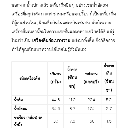
นอกจากน้ำเปล่าแล้ว เครื่องดื่มอื่นๆ อย่างเช่นน้ำอัดลม
เครื่องดื่มชูกำลัง กาแฟ ชานมหรือนมเปรี้ยว ก็เป็นเครื่องดื่ม
ที่ผู้คนส่วนใหญ่นิยมดื่มกันในแต่ละวันเช่นกัน นั่นก็เพราะ
เครื่องดื่มเหล่านี้จะให้ความสดชื่นและคลายเครียดได้ดี แต่รู้
ไหมว่าเป็น
เครื่องดื่มก่อเบาหวาน
แฝงมาทั้งสิ้น ซึ่งก็คืออาจ
ทำให้คุณเป็นเบาหวานได้โดยไม่รู้ตัวนั่นเอง
น้ำตาล
น้ำตาล
เกิน
ปริมาณ
พลังงาน
(ช้อน
ชนิดเครื่องดื่ม
(ช้อน
(กรัม)
(แคลอรี)
ชา)
ชา)
น้ำส้ม
44.8
11.2
224
5.2
น้ำอัดลม
34.6
8.7
174
2.7
ชาเขียว (กล่อง) รส
30
7.5
150
1.5
น้ำผึ้ง