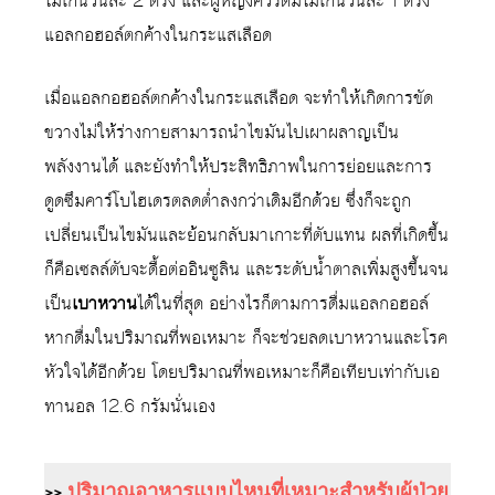
ไม่เกินวันละ 2 ดริ๊ง และผู้หญิงควรดื่มไม่เกินวันละ 1 ดริ๊ง
แอลกอฮอล์ตกค้างในกระแสเลือด
เมื่อแอลกอฮอล์ตกค้างในกระแสเลือด จะทำให้เกิดการขัด
ขวางไม่ให้ร่างกายสามารถนำไขมันไปเผาผลาญเป็น
พลังงานได้ และยังทำให้ประสิทธิภาพในการย่อยและการ
ดูดซึมคาร์โบไฮเดรตลดต่ำลงกว่าเดิมอีกด้วย ซึ่งก็จะถูก
เปลี่ยนเป็นไขมันและย้อนกลับมาเกาะที่ตับแทน ผลที่เกิดขึ้น
ก็คือเซลล์ตับจะดื้อต่ออินซูลิน และระดับน้ำตาลเพิ่มสูงขึ้นจน
เป็น
เบาหวาน
ได้ในที่สุด อย่างไรก็ตามการดื่มแอลกอฮอล์
หากดื่มในปริมาณที่พอเหมาะ ก็จะช่วยลดเบาหวานและโรค
หัวใจได้อีกด้วย โดยปริมาณที่พอเหมาะก็คือเทียบเท่ากับเอ
ทานอล 12.6 กรัมนั่นเอง
>>
ปริมาณอาหารแบบไหนที่เหมาะสำหรับผู้ป่วย