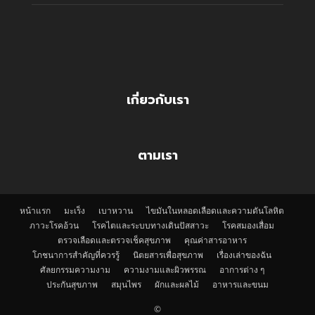
เกี่ยวกับเรา
ตามเรา
หน้าแรก
มะเร็ง
เบาหวาน
ไขมันในหลอดเลือดและความดันโลหิต
ภาวะโรคอ้วน
โรคไตและระบบทางเดินปัสสาวะ
โรคสมองเสื่อม
ตรวจเลือดและตรวจเช็คสุขภาพ
คุณค่าสารอาหาร
โภชนาการสำคัญที่ควรรู้
นิตยสารเพื่อสุขภาพ
เรื่องเล่าของฉัน
ศัลยกรรมความงาม
ความงามและผิวพรรณ
อาการต่าง ๆ
ประกันสุขภาพ
สมุนไพร
ผักและผลไม้
อาหารและขนม
©