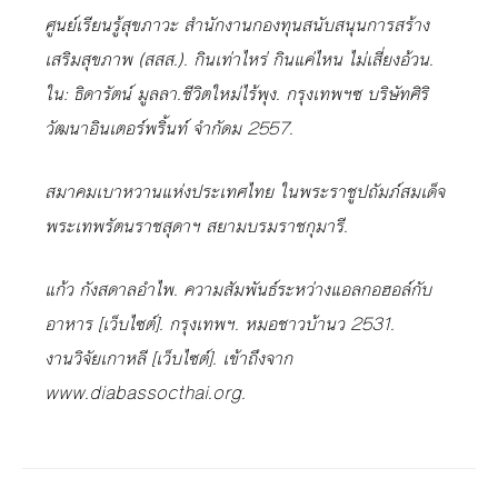
ศูนย์เรียนรู้สุขภาวะ สำนักงานกองทุนสนับสนุนการสร้าง
เสริมสุขภาพ (สสส.). กินเท่าไหร่ กินแค่ไหน ไม่เสี่ยงอ้วน.
ใน: ธิดารัตน์ มูลลา.ชีวิตใหม่ไร้พุง. กรุงเทพฯซ บริษัทศิริ
วัฒนาอินเตอร์พริ้นท์ จำกัดม 2557.
สมาคมเบาหวานแห่งประเทศไทย ในพระราชูปถัมภ์สมเด็จ
พระเทพรัตนราชสุดาฯ สยามบรมราชกุมารี.
แก้ว กังสดาลอำไพ. ความสัมพันธ์ระหว่างแอลกอฮอล์กับ
อาหาร [เว็บไซต์]. กรุงเทพฯ. หมอชาวบ้านว 2531.
งานวิจัยเกาหลี [เว็บไซต์]. เข้าถึงจาก
www.diabassocthai.org.