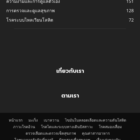
ความงามและการดูแลตัวเอง
151
การตรวจและดูแลสุขภาพ
128
โรคระบบไหลเวียนโลหิต
72
เกี่ยวกับเรา
ตามเรา
หน้าแรก
มะเร็ง
เบาหวาน
ไขมันในหลอดเลือดและความดันโลหิต
ภาวะโรคอ้วน
โรคไตและระบบทางเดินปัสสาวะ
โรคสมองเสื่อม
ตรวจเลือดและตรวจเช็คสุขภาพ
คุณค่าสารอาหาร
โภชนาการสำคัญที่ควรรู้
นิตยสารเพื่อสุขภาพ
เรื่องเล่าของฉัน