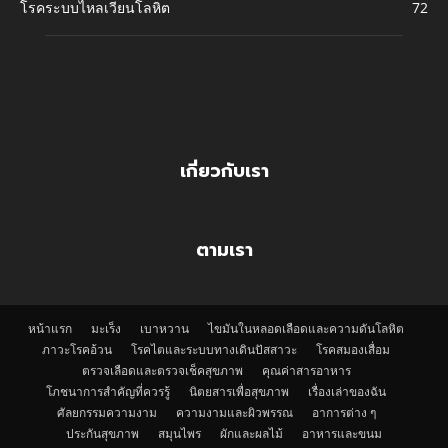
โรคระบบไหลเวียนโลหิต
72
เกี่ยวกับเรา
ตามเรา
หน้าแรก
มะเร็ง
เบาหวาน
ไขมันในหลอดเลือดและความดันโลหิต
ภาวะโรคอ้วน
โรคไตและระบบทางเดินปัสสาวะ
โรคสมองเสื่อม
ตรวจเลือดและตรวจเช็คสุขภาพ
คุณค่าสารอาหาร
โภชนาการสำคัญที่ควรรู้
นิตยสารเพื่อสุขภาพ
เรื่องเล่าของฉัน
ศัลยกรรมความงาม
ความงามและผิวพรรณ
อาการต่าง ๆ
ประกันสุขภาพ
สมุนไพร
ผักและผลไม้
อาหารและขนม