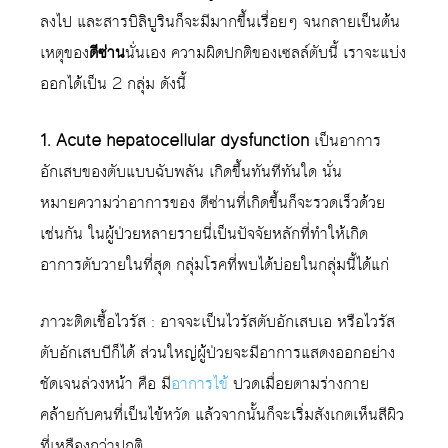
ลงไป และสารบิลิบูรินก็จะมีมากขึ้นเรื่อยๆ จนกลายเป็นต้น
เหตุของ
ดีซ่าน
นั่นเอง ความผิดปกติของเซลล์ตับนี้ เราจะแบ่ง
ออกได้เป็น 2 กลุ่ม ดังนี้
1. Acute hepatocellular dysfunction
เป็นอาการ
อักเสบของตับแบบฉับพลัน เกิดขึ้นทันทีทันใด นั่น
หมายความว่าอาการของ ดีซ่านที่เกิดขึ้นก็จะรวดเร็วด้วย
เช่นกัน ในผู้ป่วยหลายรายนี่เป็นปัจจัยหลักที่ทำให้เกิด
อาการตับวายในที่สุด กลุ่มโรคที่พบได้บ่อยในกลุ่มนี้ได้แก่
ภาวะติดเชื้อไวรัส : อาจจะเป็นไวรัสตับอักเสบเอ หรือไวรัส
ตับอักเสบบีก็ได้ ส่วนใหญ่ผู้ป่วยจะมีอาการแสดงออกอย่าง
ชัดเจนล่วงหน้า คือ มี
อาการไข้
ปวดเมื่อยตามร่างกาย
คล้ายกับคนที่เป็นไข้หวัด แล้วจากนั้นก็จะเริ่มสังเกตเห็นสีผิว
ที่เหลืองกว่าปกติ