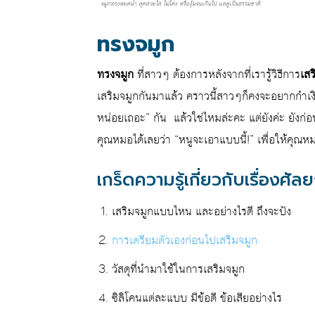
จมูกทรงหยดน้ำ ลุคสวยใส ไม่โด่ง หรืองุ้มจนเกินไป แลดูเป็นธรรมชาติ
ทรงจมูก
ทรงจมูก
ที่สาวๆ ต้องการหลังจากที่เรารู้วิธีการ
เสร
เสริมจมูกกันมาแล้ว คราวนี้สาวๆก็คงจะอยากกำเง
หน่อยเถอะ” กัน แล้วใช่ไหมล่ะคะ แต่ยังค่ะ ยังก่อน
คุณหมอได้เลยว่า “หนูจะเอาแบบนี้!” เพื่อให้คุณ
เกร็ดความรู้เกี่ยวกับเรื่องศั
เสริมจมูกแบบไหน และอย่างไรดี ถึงจะปัง
การเตรียมตัวเองก่อนไปเสริมจมูก
วัสดุที่นำมาใช้ในการเสริมจมูก
ซิลิโคนแต่ละแบบ มีข้อดี ข้อเสียอย่างไร