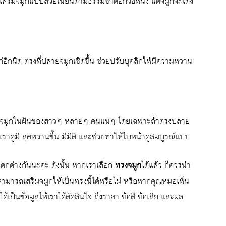
เสริมจมูกแบบสวยเนียนตามธรรมชาติอีกวิธีหนึ่ง แต่จมูกจะโด่ง
ก๋อีกนิด ตรงที่ปลายจมูกเชิดขึ้น ช่วยปรับบุคลิกให้มีความหวาน
เป็นทรงจมูกในฝันของสาวๆ หลายๆ คนแน่ๆ โดยเฉพาะถ้าตรงปลาย
ราดูมี ลุคหวานขึ้น มีมิติ และช่วยทำให้ใบหน้าดูสมบูรณ์แบบ
แตกต่างกันนะคะ ดังนั้น หากเราเลือก
ทรงจมูก
ได้แล้ว ก็ควรนำ
สามารถเสริมจมูกให้เป็นทรงนี้ได้หรือไม่ หรือหากคุณหมอเห็น
ได้เป็นข้อมูลให้เราได้ตัดสินใจ ถึงราคา ข้อดี ข้อเสีย และผล