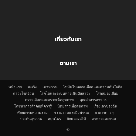
เกี่ยวกับเรา
ตามเรา
หน้าแรก
มะเร็ง
เบาหวาน
ไขมันในหลอดเลือดและความดันโลหิต
ภาวะโรคอ้วน
โรคไตและระบบทางเดินปัสสาวะ
โรคสมองเสื่อม
ตรวจเลือดและตรวจเช็คสุขภาพ
คุณค่าสารอาหาร
โภชนาการสำคัญที่ควรรู้
นิตยสารเพื่อสุขภาพ
เรื่องเล่าของฉัน
ศัลยกรรมความงาม
ความงามและผิวพรรณ
อาการต่าง ๆ
ประกันสุขภาพ
สมุนไพร
ผักและผลไม้
อาหารและขนม
©