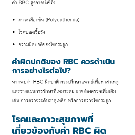
ค่า RBC สูงอาจบ่งชี้ถึง:
ภาวะเลือดข้น (Polycythemia)
โรคปอดเรื้อรัง
ความผิดปกติของไขกระดูก
ค่าผิดปกติของ RBC ควรดำเนิน
การอย่างไรต่อไป?
หากพบค่า RBC ผิดปกติ ควรปรึกษาแพทย์เพื่อหาสาเหตุ
และวางแผนการรักษาที่เหมาะสม อาจต้องตรวจเพิ่มเติม
เช่น การตรวจระดับธาตุเหล็ก หรือการตรวจไขกระดูก
โรคและภาวะสุขภาพที่
เกี่ยวข้องกับค่า RBC ผิด