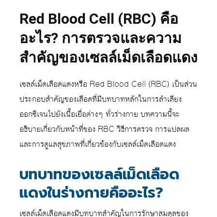
Red Blood Cell (RBC) คือ
อะไร? การตรวจและความ
สำคัญของเซลล์เม็ดเลือดแดง
เซลล์เม็ดเลือดแดงหรือ Red Blood Cell (RBC) เป็นส่วน
ประกอบสำคัญของเลือดที่มีบทบาทหลักในการลำเลียง
ออกซิเจนไปยังเนื้อเยื่อต่างๆ ทั่วร่างกาย บทความนี้จะ
อธิบายเกี่ยวกับหน้าที่ของ RBC วิธีการตรวจ การแปลผล
และการดูแลสุขภาพที่เกี่ยวข้องกับเซลล์เม็ดเลือดแดง
บทบาทของเซลล์เม็ดเลือด
แดงในร่างกายคืออะไร?
เซลล์เม็ดเลือดแดงมีบทบาทสำคัญในการรักษาสมดุลของ