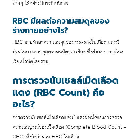
ต่างๆ ได้อย่างมีประสิทธิภาพ
RBC มีผลต่อความสมดุลของ
ร่างกายอย่างไร?
RBC ช่วยรักษาความสมดุลของกรด-ด่างในเลือด และมี
ส่วนในการควบคุมความหนืดของเลือด ซึ่งส่งผลต่อการไหล
เวียนโลหิตโดยรวม
การตรวจนับเซลล์เม็ดเลือด
แดง (RBC Count) คือ
อะไร?
การตรวจนับเซลล์เม็ดเลือดแดงเป็นส่วนหนึ่งของการตรวจ
ความสมบูรณ์ของเม็ดเลือด (Complete Blood Count –
CBC) ซึ่งวัดจำนวน RBC ในเลือด