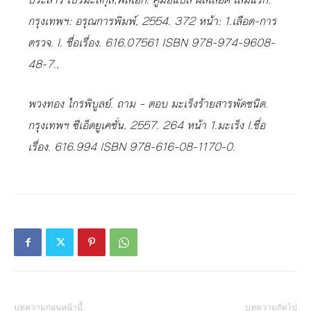
ประสาร เปรมะสกุล,พลเอก. คู่มือแปล ผลเลือด เล่มแรก:
กรุงเทพฯ: อรุณการพิมพ์, 2554. 372 หน้า: 1.เลือด-การ
ตรวจ. I. ชื่อเรื่อง. 616.07561 ISBN 978-974-9608-
48-7.,
พวงทอง ไกรพิบูลย์. ถาม – ตอบ มะเร็งร้ายสารพัดชนิด.
กรุงเทพฯ ซีเอ็ดยูเคชั่น, 2557. 264 หน้า 1.มะเร็ง I.ชื่อ
เรื่อง. 616.994 ISBN 978-616-08-1170-0.
บทความก่อนหน้านี้
บทความถัดไป