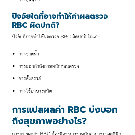
ปัจจัยใดที่อาจทำให้ค่าผลตรวจ
RBC ผิดปกติ?
ปัจจัยที่อาจทำให้ผลตรวจ RBC ผิดปกติ ได้แก่:
การขาดน้ำ
การออกกำลังกายหนักก่อนตรวจ
การตั้งครรภ์
การใช้ยาบางชนิด
การแปลผลค่า RBC บ่งบอก
ถึงสุขภาพอย่างไร?
การแปลผลค่า RBC ต้องพิจารณาร่วมกับอาการทางคลินิก