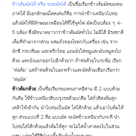
ข้าวต้มมัดไต้ หรือ ขนมมัดไต้
เป็นชื่อเรียกข้าวต้มมัดของคน
ภาคใต้ มีเอกลักษณ์โดดเด่นก็คือ การนำข้าวเหนียวไปห่อ
แล้วมัดให้มีลักษณะเหมือนไต้ที่ใช้จุดไฟ มัดเป็นปล้อง ๆ 4-
5 ปล้อง ซึ่งมีขนาดยาวกว่าข้าวต้มมัดทั่วไป ไม่มีไส้ มีรสชาติ
เค็มที่ทำมาจากส่วน ผสมถั่วทองโขลกกับเครื่อง เช่น ราก
ผักชี กระเทียม และพริกไทย แถมยังใส่หมูและมันหมูลงไป
ด้วย และยังแยกออกไปอีกด้วยว่า ถ้าห่อด้วยใบกะพ้อ เรียก
“ห่อต้ม” แต่ถ้าห่อด้วยใบมะพร้าวและมัดด้วยเชือกเรียกว่า
“ห่อมัด”
ข้าวต้มกล้วย
เป็นชื่อเรียกของคนภาคอีสาน มี 2 แบบด้วย
กันคือ ใช้ข้าวเหนียวดิบปรุงรสด้วยเกลือ ใส่ถั่วลิสงต้มสุก
เคล้าให้เข้ากัน นำไปห่อเป็นมัด ใส่ไส้กล้วย แล้วเอาไปต้มให้
สุก ส่วนแบบที่ 2 คือ แบบผัด จะผัดข้าวเหนียวกับกะทิ นำ
ไปห่อใส่ไส้กล้วยแล้วต้มให้สุก จะไม่ใส่น้ำตาลลงไปในส่วน
ผสม แต่จะใช้วิธีนำมาจิ้มกินกับน้ำตาลแทน