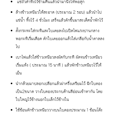
แช่ถั่วดำทิ้งไว้ข้ามคืนแล้วนำมานึ่งให้พอสุก
ล้างข้าวเหนียวให้สะอาด (ประมาณ 2 รอบ) แล้วนำไป
แช่น้ำ ทิ้งไว้ 4 ชั่วโมง เสร็จแล้วตักขึ้นมาสะเด็ดน้ำพักไว้
ตั้งกระทะใส่กะทิและใบเตยลงไปเปิดไฟแรงปานกลาง
พอกะทิเริ่มเดือด ตักใบเตยออกแล้วใส่เกลือกับน้ำตาลลง
ไป
เบาไฟแล้วใส่ข้าวเหนียวลงผัดกับกะทิ ผัดจนข้าวเหนียว
เริ่มแห้ง ( ประมาณ 15 นาที ) แล้วพักข้าวเหนียวไว้ให้
เย็น
นำกล้วยมาปลอกเปลือกแล้วผ่าครึ่งเตรียมไว้ ฉีกใบตอง
เป็น2ขนาด วางใบตองประกบด้านสีอ่อนเข้าหากัน โดย
ใบใหญ่ไว้ข้างนอกใบเล็กไว้ข้างใน
ใช้ช้อนตักข้าวเหนียววางบนใบตองประมาณ 1 ช้อนโต๊ะ