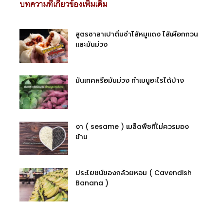
บทความที่เกี่ยวข้องเพิ่มเติม
สูตรซาลาเปาติ่มซำไส้หมูแดง ไส้เผือกกวน
และมันม่วง
มันเทศหรือมันม่วง ทําเมนูอะไรได้บ้าง
งา ( sesame ) เมล็ดพืชที่ไม่ควรมอง
ข้าม
ประโยชน์ของกล้วยหอม ( Cavendish
Banana )