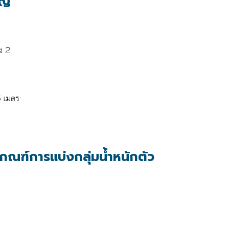
ญ่
ง 2
5 เมตร:
ณฑ์การแบ่งกลุ่มน้ำหนักตัว