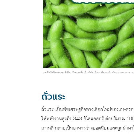
ผลเป็นฝักมีขนอ่อนๆ สีเขียว ฝักจะนูนขึ้น มีเมล็ดโต มีรสชาติหวานมัน นำมาประกอบอาหารเ
ถั่วแระ
ถั่วแระ เป็นพืชเศรษฐกิจทางเลือกใหม่ของเกษตรกร
ให้พลังงานสูงถึง 343 กิโลแคลอรี ต่อปริมาณ 10
เกาหลี กลายเป็นอาหารว่างยอดนิยมและถูกนำมาใ