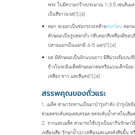
พระ ใบมีความกว้างประมาณ 1-3.5 เซนติเมตร
เป็นสีขาวนวล[1],[4]
ดอก จะออกเป็นช่อกระจะคล้าย
ดอกโสน
ดอกผล
ลักษณะเป็นรูปดอกถั่ว กลีบดอกสีเหลืองมีขอบสี
ปลายแยกเป็นแฉกมี 4-5 แฉก[1],[4]
ผล มีลักษณะเป็นฝักแบนยาว มีสีม่วงเข้มปนเขี
ข้างในจะมีเมล็ดลักษณะกลมหรือแบนเล็กน้อย ห้อ
เหลือง ขาว และสีแดง[1],[4]
สรรพคุณของถั่วแระ
1. เมล็ด สามารถทานเป็นยาบำรุงกำลัง บำรุงไขข้
ช่วยลดระดับคอเลสเตรอล ลดระดับน้ำตาลในเลือด 
2. รากและเมล็ด สามารถใช้ปรุงเป็นยากินรักษาไข
เหลืองเสีย รักษาน้ำเบาเหลืองและแดงดังสีขมิ้น 