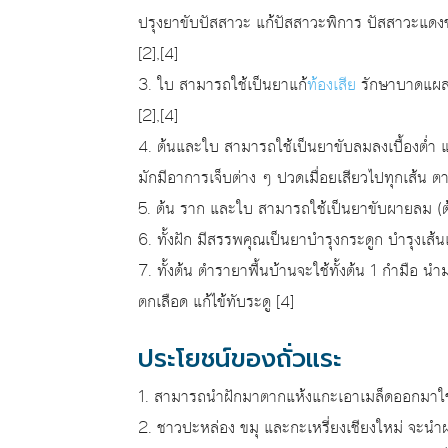
ปรุงยาขับปัสสาวะ แก้ปัสสาวะพิการ ปัสสาวะแดงข
[2],[4]
3. ใบ สามารถใช้เป็นยาแก้
ท้องเสีย
รักษาบาดแผล
[2],[4]
4. ต้นและใบ สามารถใช้เป็นยาขับลมลงเบื้องต่ำ แ
มักมีอาการเจ็บต่าง ๆ ปวดเมื่อยเสียวไปทุกเส้น ตา
5. ต้น ราก และใบ สามารถใช้เป็นยาขับผายลม (ต้
6. ทั้งฝัก มีสรรพคุณเป็นยาบำรุงกระดูก บำรุงเส้น
7. ทั้งต้น ตำรายาพื้นบ้านจะใช้ทั้งต้น 1 กำมือ นำ
ตกเลือด แก้ไข้ทับระดู [4]
ประโยชน์ของถั่วแระ
1. สามารถนำฝักมาตากแห้งแกะเอาเมล็ดออกมาใช้ป
2. ชาวปะหล่อง ขมุ และกะเหรี่ยงเชียงใหม่ จะนำผ