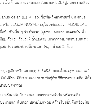
งมะเร็งเต้านม ลดระดับคอเลสเตอรอล LDLที่สูง ลดความเสี่ยง
janus cajan (L.) Millsp. ชื่อพ้องวิทยาศาสตร์ Cajanus
EAE หรือ LEGUMINOSAE) อยู่ในวงศ์ย่อยถั่ว FABOIDEAE
งถิ่นอื่น ๆ ว่า ถั่วแรด (ชุมพร), มะแฮะ มะแฮะต้น ถั่ว
ือ), ถั่วแระ ถั่วแระผี ถั่วแม่ตาย (ภาคกลาง), พะหน่อเซะ พะ
ตูแฮะ (ปะหล่อง), เปล๊ะกะแลง (ขมุ), ถั่วแฮ อีกด้วย
ีอายุฤดูเดียวหรือหลายฤดู ลำต้นมีลักษณะตั้งตรงสูงประมาณ 1-
ต้นไม่มีขน มีสีเขียวหม่น ขยายพันธุ์ด้วยวิธีการเพาะเมล็ด มีทั้ง
ายป่าเบญจพรรณ
อกเรียงสลับ ใบย่อยจะแตกออกตามลำต้น หรือตามกิ่ง
อบขนานแกมใบหอก ปลายใบแหลม คล้ายใบขมิ้นต้นหรือขมิ้น