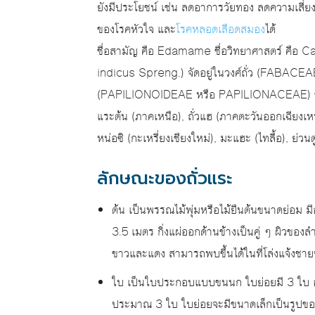
ยังมีประโยชน์ เช่น ลดอาการวัยทอง ลดความเสี่ย
ของโรคหัวใจ และ
โรคหลอดเลือดสมอง
ได้
ชื่อสามัญ คือ Edamame ชื่อวิทยาศาสตร์ คือ Ca
indicus Spreng.) จัดอยู่ในวงศ์ถั่ว (FABAC
(PAPILIONOIDEAE หรือ PAPILIONACEAE) ชื่อท้อ
แระต้น (ภาคเหนือ), ถั่วแฮ (ภาคตะวันออกเฉียงเหน
หน่อซิ (กะเหรี่ยงเชียงใหม่), มะแฮะ (ไทลื้อ), ย่วน
ลักษณะของถั่วแระ
ต้น เป็นพรรณไม้พุ่มหรือไม้ยืนต้นขนาดย่อม ม
3.5 เมตร กิ่งแผ่ออกด้านข้างเป็นคู่ ๆ ผิวของลำ
ขาวและแดง สามารถพบขึ้นได้ในที่โล่งแจ้งช
ใบ เป็นใบประกอบแบบขนนก ใบย่อยมี 3 ใบ อ
ประมาณ 3 ใบ ใบย่อยจะมีขนาดเล็กเป็นรูปข