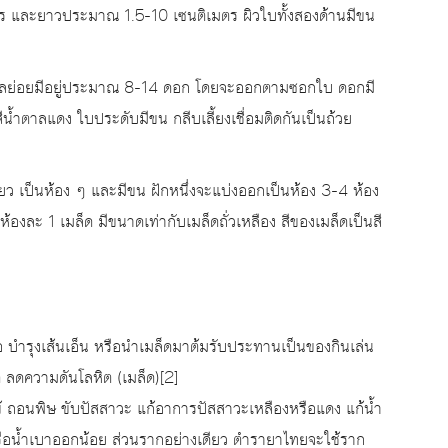
 และยาวประมาณ 1.5-10 เซนติเมตร ผิวใบทั้งสองด้านมีขน
ย่อยมีอยู่ประมาณ 8-14 ดอก โดยจะออกตามซอกใบ ดอกมี
น้ำตาลแดง ใบประดับมีขน กลีบเลี้ยงเชื่อมติดกันเป็นถ้วย
ยว เป็นห้อง ๆ และมีขน ฝักหนึ่งจะแบ่งออกเป็นห้อง 3-4 ห้อง
งละ 1 เมล็ด มีขนาดเท่ากับเมล็ดถั่วเหลือง สีของเมล็ดเป็นสี
อ บำรุงเส้นเอ็น หรือนำเมล็ดมาต้มรับประทานเป็นของกินเล่น
ลดความดันโลหิต (เมล็ด)[2]
้ ถอนพิษ ขับปัสสาวะ แก้อาการปัสสาวะเหลืองหรือแดง แก้น้ำ
หรือน้ำเบาออกน้อย ส่วนรากอย่างเดียว ตำรายาไทยจะใช้ราก