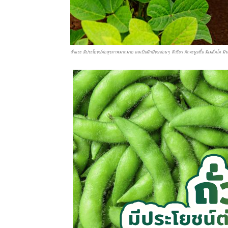
ถั่วแระ มีประโยชน์ต่อสุขภาพมากมาย ผลเป็นฝักมีขนอ่อนๆ สีเขียว ฝักจะนูนขึ้น มีเมล็ดโต