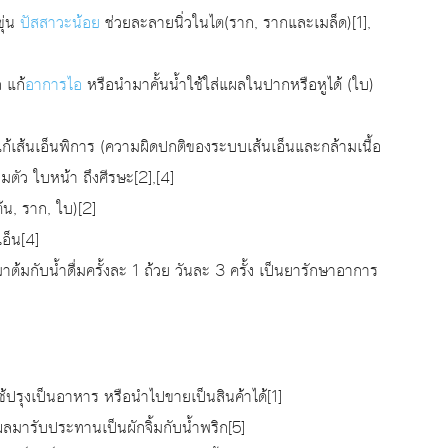
ุ่น
ปัสสาวะน้อย
ช่วยละลายนิ่วในไต(ราก, รากและเมล็ด)[1],
 แก้
อาการไอ
หรือนำมาคั้นน้ำใช้ใส่แผลในปากหรือหูได้ (ใบ)
ก้เส้นเอ็นพิการ (ความผิดปกติของระบบเส้นเอ็นและกล้ามเนื้อ
มตัว ใบหน้า ถึงศีรษะ[2],[4]
น, ราก, ใบ)[2]
เอ็น[4]
มาต้มกับน้ำดื่มครั้งละ 1 ถ้วย วันละ 3 ครั้ง เป็นยารักษาอาการ
รุงเป็นอาหาร หรือนำไปขายเป็นสินค้าได้[1]
ลมารับประทานเป็นผักจิ้มกับน้ำพริก[5]