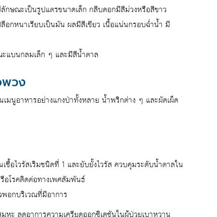
ีลักษณะเป็นรูปแตรขนาดเล็ก กลีบดอกมีสีม่วงหรือสีขาว
ือกหนาเรียบเป็นมัน ผลมีสีเขียว เนื้อแน่นกรอบฉ่ำน้ำ มี
ษณะแบนกลมเล็ก ๆ และมีสีน้ำตาล
ือพวง
มนูอาหารอย่างแกงป่าทั้งหลาย น้ำพริกต่าง ๆ และผัดเผ็ด
ชื้อไวรัสเริมชนิดที่ 1 และยับยั้งไวรัส ควบคุมระดับน้ำตาลใน
รือโรคติดต่อทางเพศสัมพันธ์
พอกบริเวณที่มีอาการ
สมหะ ลดอาการความเครียดออกซิเดชันในผู้ป่วยเบาหวาน