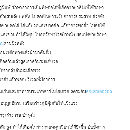
ิแพ้ รักษาอาการเป็นพิษต่อไตที่เกิดจากยาคีโมที่ใช้รักษา
ารอักเสบเฉียบพลัน ใบสดเป็นยาระงับอาการประสาท ช่วยขับ
บสดช่วยลดไข้ ใช้แก้ปวดและปวดข้อ แก้อาการฟกช้ำ ใบสดใช้
และช่วยทำให้ฝียุบ ใบสดรักษาโรคผิวหนัง ผลแห้งช่วยรักษา
อน
ตามผิวหนัง
ากมะเขือพวงแล้วนำมาต้มดื่ม
กิดควันแล้วสูดเอาควันรมแก้ปวด
สกัดจากลำต้นมะเขือพวง
าตำแล้วพอกบริเวณที่มีอาการ
่วนเกินและอาหารประเภทคาร์โบไฮเดรต ลดระดับ
คอเลสเตอรอล
อนุมูลอิสระ เสริมสร้างภูมิคุ้มกันให้แข็งแรง
ำรุงร่างกาย บำรุงไต
สูง ทำให้เลือดในร่างกายหมุนเวียนได้ดียิ่งขึ้น ยับยั้งการ