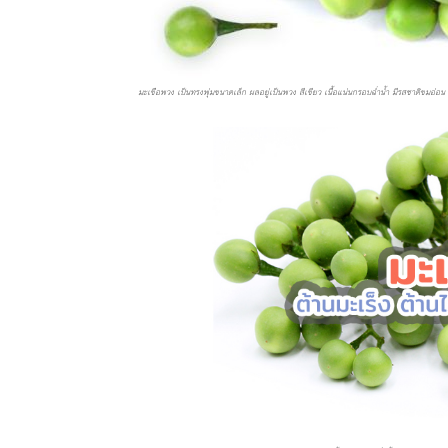
มะเขือพวง เป็นทรงพุ่มขนาดเล็ก ผลอยู่เป็นพวง สีเขียว เนื้อแน่นกรอบฉ่ำน้ำ มีรสชาติขมอ่อน