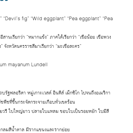
erry” “Devil’s fig” “Wild eggplant” “Pea eggplant” “Pea
คอีสานเรียกว่า “หมากแข้ง” ภาคใต้เรียกว่า “เขือน้อย เขือพวง
าง” จังหวัดนครราชสีมาเรียกว่า “มะเขือละคร”
lanum mayanum Lundell
ถบรัฐฟลอริดา หมู่เกาะเวสต์ อินดีส์ เม็กซิโก ไปจนถึงอเมริกา
ืชที่ขึ้นกระจัดกระจายเกือบทั่วเขตร้อน
งเรียวรี ใบใหญ่ยาว ปลายใบแหลม ขอบใบเป็นรอยหยัก ใบมีสี
ะกลมสีน้ำตาล มีรากแขนงและรากย่อย