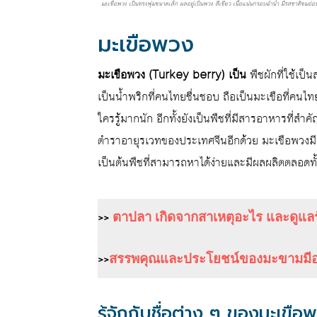
มะเขือพวง เป็นทรงพุ่มขนาดเล็ก ผลอยู่เป็นพวง สีเขียว เนื้อแน่นกรอบฉ่ำน้ำ มีรสชาติขมอ่
มะเขือพวง
มะเขือพวง (Turkey berry) เป็น
พืชผักที่ใช้เ
เป็นน้ำพริกที่คนไทยชื่นชอบ ถือเป็นมะเขือที่คนไ
ใครรู้มากนัก อีกทั้งยังเป็นพืชที่มีสารอาหารที
ตำราอายุรเวทของประเทศจีนอีกด้วย มะเขือพวงมี
เป็นต้นพืชที่สามารถหาได้ง่ายและมีผลผลิตตลอดทั้
>>
ตาปลา เกิดจากสาเหตุอะไร และดูแลร
>>
สรรพคุณและประโยชน์ของมะขามมีอ
รู้จักกับชื่อต่าง ๆ ของมะเขือ