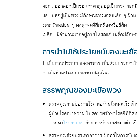
ดอก : ออกดอกเป็นช่อ เกาะกลุ่มอยู่เป็นพวง ดอกม
ผล : ผลอยู่เป็นพวง มีลักษณะทรงกลมเล็ก ๆ ผิวเปล
รสชาติขมอ่อน ๆ ผลสุกจะมีสีเหลืองหรือสีส้ม
เมล็ด : มีจำนวนมากอยู่ภายในผลแก่ เมล็ดมีลัก
การนำไปใช้ประโยชน์ของมะเข
1. เป็นส่วนประกอบของอาหาร เป็นส่วนประกอบในเ
2. เป็นส่วนประกอบของยาสมุนไพร
สรรพคุณของมะเขือพวง
สรรพคุณด้านป้องกันโรค ต่อต้านโรคมะเร็ง ต้านเ
ผู้ป่วยโรคเบาหวาน ใบสดช่วยรักษาโรคซิฟิลิสห
– รักษา
โรคตาปลา
ด้วยการนำรากสดมาตำแล้ว
สรรพคุณช่วยบรรเทาอาการ มีฤทธิ์ในการขับเ