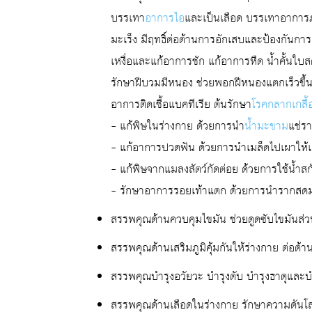
บรรเทา
อาการไอ
และเป็นเลือด บรรเทาอาการภูม
มะเร็ง มีฤทธิ์ต่อต้านการอักเสบและป้องกันก
เหงื่อและแก้อาการชัก แก้อาการหืด น้ำคั้นใ
รักษาฝีบวมมีหนอง ช่วยพอกฝีหนองแตกเร็วขึ้น
อาการติดเชื้อแบคทีเรีย ต้นรักษา
โรคกลากเกลื้
– แก้พิษในร่างกาย ด้วยการนำ
น้ำมะขาม
แช่ร
– แก้อาการปวดฟัน ด้วยการนำเมล็ดไปเผาให้เ
– แก้พิษจากแมลงสัตว์กัดต่อย ด้วยการใช้น้ำ
– รักษาอาการรอยเท้าแตก ด้วยการนำรากสดม
สรรพคุณด้านควบคุมไขมัน ช่วยดูดซับไขมันส
สรรพคุณด้านเสริมภูมิคุ้มกันให้ร่างกาย ต่อต้าน
สรรพคุณบำรุงอวัยวะ บำรุงตับ บำรุงธาตุและบ
สรรพคุณด้านเลือดในร่างกาย รักษาความดันโลหิต