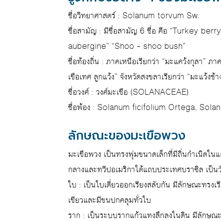
ชื่อวิทยาศาสตร์ : Solanum torvum Sw.
ชื่อสามัญ : มีชื่อสามัญ 6 ชื่อ คือ “Turkey b
aubergine” “Shoo – shoo bush”
ชื่อท้องถิ่น : ภาคเหนือเรียกว่า “มะแคว้งกุลา” ภา
เขือเทศ ลูกแว้ง” จังหวัดสงขลาเรียกว่า “มะแว้งช้
ชื่อวงศ์ : วงศ์มะเขือ (SOLANACEAE)
ชื่อพ้อง : Solanum ficifolium Ortega, So
ลักษณะของมะเขือพวง
มะเขือพวง เป็นทรงพุ่มขนาดเล็กที่มีถิ่นกำเนิดในแ
กลางและทวีปอเมริกาใต้แถบประเทศบราซิล เป็นวัชพ
ใบ : เป็นใบเดี่ยวออกเรียงสลับกัน มีลักษณะทร
เขียวและมีขนปกคลุมทั่วใบ
ราก : เป็นระบบรากแก้วแทงลึกลงในดิน มีลักษณ