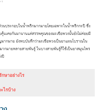
อน ๆ
ป็นส่วนประกอบในน้ำพริกมากมายโดยเฉพาะในน้ำพริกกะปิ ซึ่ง
ทยคุ้นเคยกันมานานแต่สรรพคุณของมะเขือพวงนั้นยังไม่ค่อยมี
่สำคัญมากมาย ยังพบบันทึกว่ามะเขือพวงเป็นยาแผนโบราณใน
มากมายหลายสายพันธุ์ ในบางสายพันธุ์ก็ใช้เป็นยาสมุนไพร
งปี
ักษาอย่างไร
ะไรบ้าง
พวง