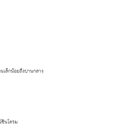
นเล็กน้อยถึงปานกลาง
น์ซินโดรม