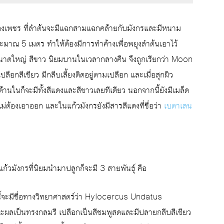
บองเพชร ที่ลำต้นจะมีแฉกสามแฉกคล้ายกับมังกรและมีหนาม
ประมาณ 5 เมตร ทำให้ต้องมีการทำค้างเพื่อพยุงลำต้นเอาไว้
นาดใหญ่ สีขาว นิยมบานในเวลากลางคืน จึงถูกเรียกว่า Moon
ลือกสีเขียว มีกลีบเลี้ยงติดอยู่ตามเปลือก และเมื่อสุกผิว
้านในก็จะมีทั้งสีแดงและสีขาวเลยทีเดียว นอกจากนี้ยังมีเมล็ด
ไม่ต้องเอาออก และในแก้วมังกรยังมีสารสีแดงที่ชื่อว่า
เบตาเลน
แก้วมังกรที่นิยมนำมาปลูกก็จะมี 3 สายพันธุ์ คือ
นี้จะมีชื่อทางวิทยาศาสตร์ว่า Hylocercus Undatus
ผลเป็นทรงกลมรี เปลือกเป็นสีชมพูสดและมีปลายกลีบสีเขียว