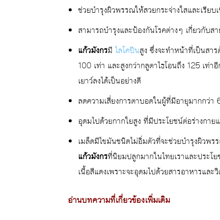
ช่วยบำรุงผิวพรรณให้สวยกระจ่างใสและเรียบเนี
สามารถบำรุงและป้องกันโรคต่างๆ เกี่ยวกับสาย
แก้วมังกร
มี
ไลโคปีน
สูง ซึ่งจะทำหน้าที่เป็นสาร
100 เท่า และสูงกว่ากลูตาไธโอนถึง 125 เท่าอ
เยาว์ลงได้เป็นอย่างดี
ลดความเสี่ยงการตาบอดในผู้ที่มีอายุมากกว่า 6
อุดมไปด้วยกากใยสูง ที่มีประโยชน์ต่อร่างกา
เมล็ดมีไขมันชนิดไม่อิ่มตัวที่จะช่วยบำรุงผิวพรร
แก้วมังกร
ที่นิยมปลูกมากในไทยเราและประโยชน
เนื้อสีแดงเพราะจะอุดมไปด้วยสารอาหารและวิตา
อ่านบทความที่เกี่ยวข้องเพิ่มเติม