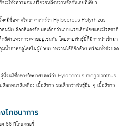
ก็จะมีทั้งหวานอมเปรี้ยวจนถึงหวานจัดกันเลยทีเดียว
นี้จะมีชื่อทางวิทยาศาสตร์ว่า Hylocereus Polyrhizus
กลมมีเปลือกสีแดงจัด ผลเล็กกว่าแบบแรกเล็กน้อยและมีรสชาติ
มล็ดสีดำแทรกกระจายอยู่เช่นกัน โดยสายพันธุ์นี้ก็มีการนำเข้ามา
คุมน้ำตาลกลูโคสในผู้ป่วยเบาหวานได้ดีอีกด้วย พร้อมทั้งช่วยลด
ุ์นี้จะมีชื่อทางวิทยาศาสตร์ว่า Hylocercus megalanthus
ือกหนาสีเหลือง เนื้อสีขาว ผลเล็กกว่าพันธุ์อื่น ๆ เนื้อสีขาว
ทางโภชนาการ
มด 66 กิโลแคลอรี่