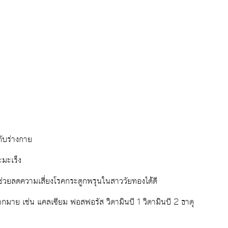
กับร่างกาย
มะเร็ง
งช่วยลดความเสี่ยงโรคกระดูกพรุนในสาววัยทองได้ดี
าย เช่น แคลเซียม ฟอสฟอรัส วิตามินบี 1 วิตามินบี 2 ธาตุ