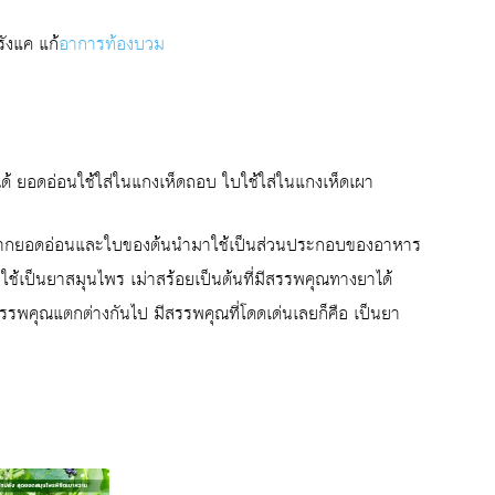
ังแค แก้
อาการท้องบวม
ยอดอ่อนใช้ใส่ในแกงเห็ดถอบ ใบใช้ใส่ในแกงเห็ดเผา
องจากยอดอ่อนและใบของต้นนำมาใช้เป็นส่วนประกอบของอาหาร
าใช้เป็นยาสมุนไพร เม่าสร้อยเป็นต้นที่มีสรรพคุณทางยาได้
รรพคุณแตกต่างกันไป มีสรรพคุณที่โดดเด่นเลยก็คือ เป็นยา