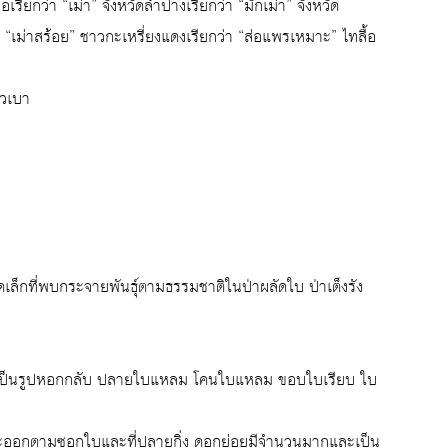
อเรียกว่า “เม่า” จังหวัดลำปางเรียกว่า “มักเม่า” จังหวัด
า “เม่าสร้อย” ชาวกะเหรี่ยงแดงเรียกว่า “ส่อแพรเหมาะ” ไทลื้อ
้าวเบา
าดเล็กที่พบกระจายพันธุ์ตามธรรมชาติในป่าผลัดใบ ป่าเต็งรัง
งใบเป็นรูปหอกกลับ ปลายใบแหลม โคนใบแหลม ขอบใบเรียบ ใบ
ะออกตามซอกใบและที่ปลายกิ่ง ดอกย่อยมีจำนวนมากและเป็น