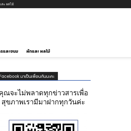
กและ ผลไม้
ารและขนม
ผักและ ผลไม้
Facebook มาเป็นเพื่อนกันนะคะ
คุณจะไม่พลาดทุกข่าวสารเพื่อ
สุขภาพเรามีมาฝากทุกวันค่ะ