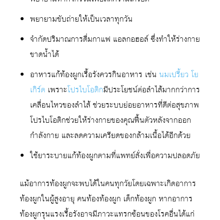
พยายามขับถ่ายให้เป็นเวลาทุกวัน
จำกัดปริมาณการดื่มกาแฟ แอลกอฮอล์ ซึ่งทำให้ร่างกาย
ขาดน้ำได้
อาหารแก้ท้องผูกเรื้อรังควรกินอาหาร เช่น
นมเปรี้ยว
โย
เกิร์ต
เพราะ
โปรไบโอติก
มีประโยชน์ต่อลำไส้มากกว่าการ
เคลื่อนไหวของลำไส้ ช่วยระบบย่อยอาหารที่ดีต่อสุขภาพ
โปรไบโอติกช่วยให้ร่างกายของคุณฟื้นตัวหลังจากออก
กำลังกาย และลดความเครียดของกล้ามเนื้อได้อีกด้วย
ใช้ยาระบายแก้ท้องผูกตามที่แพทย์สั่งเพื่อความปลอดภัย
แม้อาการท้องผูกจะพบได้ในคนทุกวัยโดยเฉพาะเกิดอาการ
ท้องผูกในผู้สูงอายุ คนท้องท้องผูก เด็กท้องผูก หากอาการ
ท้องผูกรุนแรงเรื้อรังอาจมีภาวะแทรกซ้อนของโรคอื่นได้แก่