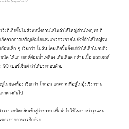
กเซลล์เยื่อเมือกบุภายในลำไส้
เร็งที่เกิดขึ้นในส่วนหนึ่งส่วนใดในลำไส้ใหญ่ส่วนใหญ่พบที่
ยเกิดจากการเจริญเติมโตและแพร่กระจายไปยังที่ลำไส้ใหญ่จน
อนเล็ก ๆ เรียกว่า โปลิป โดยเกิดขึ้นตั้งแต่ลำไส้เล็กไปจนถึง
นิด ได้แก่ เซลล์ต่อมน้ำเหลือง เส้นเลือด กล้ามเนื้อ และเซลล์
ยละ 90 เปอร์เซ็นต์ ลำไส้ประกอบด้วย
่ในช่องท้อง เรียกว่า โคลอน และส่วนที่อยู่ในอุ้งเชิงกราน
ี่แตกต่างกันไป
สารบางชนิดกลับเข้าสู่ร่างกาย เพื่อนำไปใช้ในการบำรุงและ
่านของกากอาหารอีกด้วย