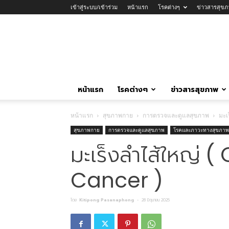
เข้าสู่ระบบ/เข้าร่วม
หน้าแรก
โรคต่างๆ
ข่าวสารสุขภ
หน้าแรก
โรคต่างๆ
ข่าวสารสุขภาพ
หน้าแรก
สุขภาพกาย
การตรวจและดูแลสุขภาพ
มะเ
สุขภาพกาย
การตรวจและดูแลสุขภาพ
โรคและภาวะทางสุขภาพ
มะเร็งลำไส้ใหญ่ (
Cancer )
โดย
Kitipong Pasanaphong
-
28 มิถุนายน 2025