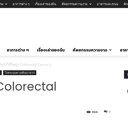
าพ
อาการต่าง ๆ
เรื่องเล่าของฉัน
ศัลยกรรมความงาม
อาหารและขนม
ผั
อาการต่าง ๆ
เรื่องเล่าของฉัน
ศัลยกรรมความงาม
อาห
ร็งลำไส้ใหญ่ ( Colorectal Cancer )
โรคระบบทางเดินอาหาร
 Colorectal
0
10606