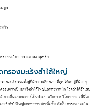
องผูก
ตะคริว
ดง อาจเกิดจากการขาดธาตุเหล็ก
ดกรองมะเร็งลำไส้ใหญ่
มะเร็ง รวมทั้งผู้ที่มีความเสี่ยงมากที่สุด ได้แก่ ผู้ที่มีอายุ
ัติครอบครัวเป็นมะเร็งลำไส้ใหญ่และทวารหนัก โรคลำไส้อักเสบ
บุหรี่ การดื่มแอลกอฮอล์เป็นประจำหรือการบริโภคอาหารที่มีไข
็นมะเร็งลำไส้ใหญ่และทวารหนักเพิ่มขึ้น ดังนั้น การทดสอบใน