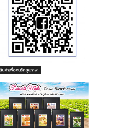
สินค้าเพื่อคนรักสุขภาพ