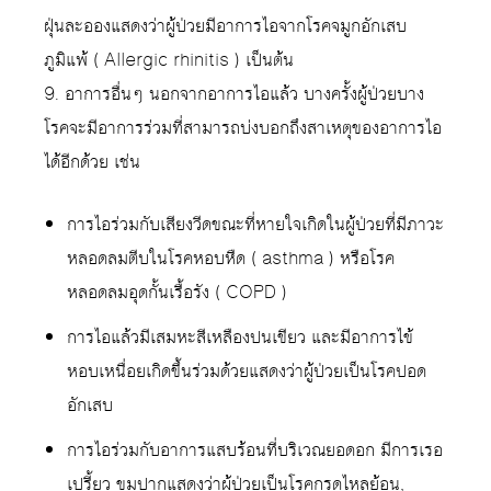
ฝุ่นละอองแสดงว่าผู้ป่วยมีอาการไอจากโรคจมูกอักเสบ
ภูมิแพ้ ( Allergic rhinitis ) เป็นต้น
9. อาการอื่นๆ นอกจากอาการไอแล้ว บางครั้งผู้ป่วยบาง
โรคจะมีอาการร่วมที่สามารถบ่งบอกถึงสาเหตุของอาการไอ
ได้อีกด้วย เช่น
การไอร่วมกับเสียงวีดขณะที่หายใจเกิดในผู้ป่วยที่มีภาวะ
หลอดลมตีบในโรคหอบหืด ( asthma ) หรือโรค
หลอดลมอุดกั้นเรื้อรัง ( COPD )
การไอแล้วมีเสมหะสีเหลืองปนเขียว และมีอาการไข้
หอบเหนื่อยเกิดขึ้นร่วมด้วยแสดงว่าผู้ป่วยเป็นโรคปอด
อักเสบ
การไอร่วมกับอาการแสบร้อนที่บริเวณยอดอก มีการเรอ
เปรี้ยว ขมปากแสดงว่าผู้ป่วยเป็นโรคกรดไหลย้อน,