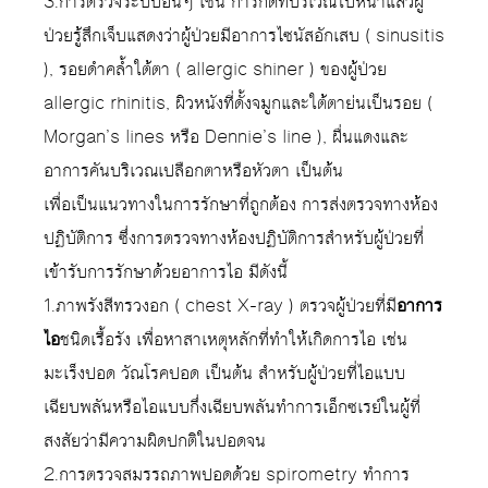
3.การตรวจระบบอื่นๆ เช่น การกดที่บริเวณใบหน้าแล้วผู้
ป่วยรู้สึกเจ็บแสดงว่าผู้ป่วยมีอาการไซนัสอักเสบ ( sinusitis
), รอยดำคล้ำใต้ตา ( allergic shiner ) ของผู้ป่วย
allergic rhinitis, ผิวหนังที่ดั้งจมูกและใต้ตาย่นเป็นรอย (
Morgan’s lines หรือ Dennie’s line ), ผื่นแดงและ
อาการคันบริเวณเปลือกตาหรือหัวตา เป็นต้น
เพื่อเป็นแนวทางในการรักษาที่ถูกต้อง การส่งตรวจทางห้อง
ปฏิบัติการ ซึ่งการตรวจทางห้องปฏิบัติการสำหรับผู้ป่วยที่
เข้ารับการรักษาด้วยอาการไอ มีดังนี้
1.ภาพรังสีทรวงอก ( chest X-ray ) ตรวจผู้ป่วยที่มี
อาการ
ไอ
ชนิดเรื้อรัง เพื่อหาสาเหตุหลักที่ทำให้เกิดการไอ เช่น
มะเร็งปอด วัณโรคปอด เป็นต้น สำหรับผู้ป่วยที่ไอแบบ
เฉียบพลันหรือไอแบบกึ่งเฉียบพลันทำการเอ็กซเรย์ในผู้ที่
สงสัยว่ามีความผิดปกติในปอดจน
2.การตรวจสมรรถภาพปอดด้วย spirometry ทำการ