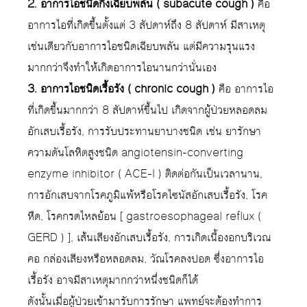
2. อาการไอชนิดกึ่งเฉียบพลัน ( subacute cough )
คือ
อาการไอที่เกิดขึ้นตั้งแต่ 3 สัปดาห์ถึง 8 สัปดาห์ มีสาเหตุ
เช่นเดียวกับอาการไอชนิดเฉียบพลัน แต่มีความรุนแรง
มากกว่าจึงทำให้เกิดอาการไอนานกว่านั่นเอง
3. อาการไอชนิดเรื้อรัง ( chronic cough )
คือ อาการไอ
ที่เกิดขึ้นมากกว่า 8 สัปดาห์ขึ้นไป เกิดจากผู้ป่วยหลอดลม
อักเสบเรื้อรัง, การรับประทานยาบางชนิด เช่น ยารักษา
ความดันโลหิตสูงชนิด angiotensin-converting
enzyme inhibitor ( ACE-I ) ติดต่อกันเป็นเวลานาน,
การอักเสบจากโรคภูมิแพ้หรือโรคไซนัสอักเสบเรื้อรัง, โรค
หืด, โรคกรดไหลย้อน [ gastroesophageal reflux (
GERD ) ], เส้นเสียงอักเสบเรื้อรัง, การเกิดเนื้องอกบริเวณ
คอ กล่องเสียงหรือหลอดลม, วัณโรคลงปอด ซึ่งอาการไอ
เรื้อรัง อาจมีสาเหตุมากกว่าหนึ่งชนิดก็ได้
ดังนั้นเมื่อผู้ป่วยเข้ามารับการรักษา แพทย์จะต้องทำการ