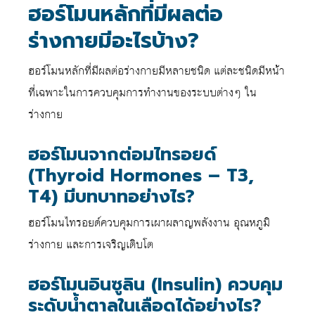
ฮอร์โมนหลักที่มีผลต่อ
ร่างกายมีอะไรบ้าง?
ฮอร์โมนหลักที่มีผลต่อร่างกายมีหลายชนิด แต่ละชนิดมีหน้า
ที่เฉพาะในการควบคุมการทำงานของระบบต่างๆ ใน
ร่างกาย
ฮอร์โมนจากต่อมไทรอยด์
(Thyroid Hormones – T3,
T4) มีบทบาทอย่างไร?
ฮอร์โมนไทรอยด์ควบคุมการเผาผลาญพลังงาน อุณหภูมิ
ร่างกาย และการเจริญเติบโต
ฮอร์โมนอินซูลิน (Insulin) ควบคุม
ระดับน้ำตาลในเลือดได้อย่างไร?