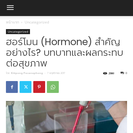
หน้าแรก
Uncategorized
Uncategorized
ฮอร์โมน (Hormone) สำคัญ
อย่างไร? บทบาทและผลกระทบ
ต่อสุขภาพ
โดย
Kitipong Pasanaphong
-
7 พฤศจิกายน 2017
0
25861