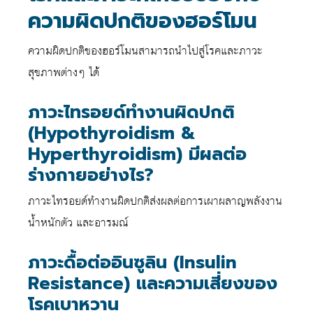
ความผิดปกติของฮอร์โมน
ความผิดปกติของฮอร์โมนสามารถนำไปสู่โรคและภาวะ
สุขภาพต่างๆ ได้
ภาวะไทรอยด์ทำงานผิดปกติ
(Hypothyroidism &
Hyperthyroidism) มีผลต่อ
ร่างกายอย่างไร?
ภาวะไทรอยด์ทำงานผิดปกติส่งผลต่อการเผาผลาญพลังงาน
น้ำหนักตัว และอารมณ์
ภาวะดื้อต่ออินซูลิน (Insulin
Resistance) และความเสี่ยงของ
โรคเบาหวาน