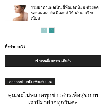
รวมยาทาแผลเป็น ยี่ห้อยอดนิยม ช่วยลด
รอยแผลผ่าตัด คีลอยด์ ให้กลับมาเรียบ
เนียน
ทิ้งคำตอบไว้
เข้าระบบเพื่อแสดงความคิดเห็น
Facebook มาเป็นเพื่อนกันนะคะ
คุณจะไม่พลาดทุกข่าวสารเพื่อสุขภาพ
เรามีมาฝากทุกวันค่ะ