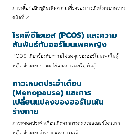
ภาวะดื้อต่ออินซูลินเพิ่มความเสี่ยงของการเกิดโรคเบาหวาน
ชนิดที่ 2
โรคพีซีโอเอส (PCOS) และความ
สัมพันธ์กับฮอร์โมนเพศหญิง
PCOS เกี่ยวข้องกับความไม่สมดุลของฮอร์โมนเพศในผู้
หญิง ส่งผลต่อการตกไข่และภาวะเจริญพันธุ์
ภาวะหมดประจำเดือน
(Menopause) และการ
เปลี่ยนแปลงของฮอร์โมนใน
ร่างกาย
ภาวะหมดประจำเดือนเกิดจากการลดลงของฮอร์โมนเพศ
หญิง ส่งผลต่อร่างกายและอารมณ์