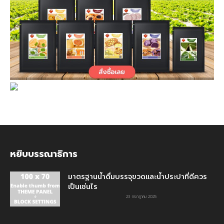
หยิบบรรณาธิการ
มาตรฐานน้ำดื่มบรรจุขวดและน้ำประปาที่ดีควร
เป็นเช่นไร
23 กรกฎาคม 2025