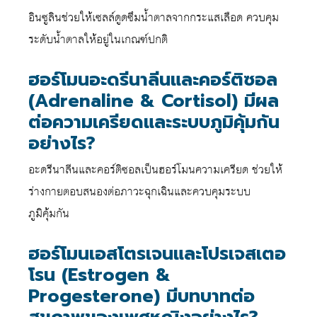
อินซูลินช่วยให้เซลล์ดูดซึมน้ำตาลจากกระแสเลือด ควบคุม
ระดับน้ำตาลให้อยู่ในเกณฑ์ปกติ
ฮอร์โมนอะดรีนาลีนและคอร์ติซอล
(Adrenaline & Cortisol) มีผล
ต่อความเครียดและระบบภูมิคุ้มกัน
อย่างไร?
อะดรีนาลีนและคอร์ติซอลเป็นฮอร์โมนความเครียด ช่วยให้
ร่างกายตอบสนองต่อภาวะฉุกเฉินและควบคุมระบบ
ภูมิคุ้มกัน
ฮอร์โมนเอสโตรเจนและโปรเจสเตอ
โรน (Estrogen &
Progesterone) มีบทบาทต่อ