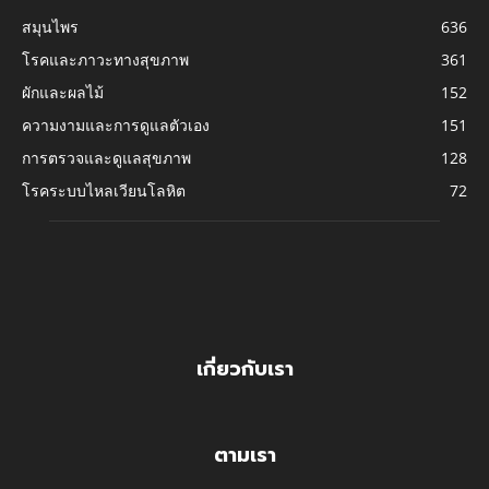
สมุนไพร
636
โรคและภาวะทางสุขภาพ
361
ผักและผลไม้
152
ความงามและการดูแลตัวเอง
151
การตรวจและดูแลสุขภาพ
128
โรคระบบไหลเวียนโลหิต
72
เกี่ยวกับเรา
ตามเรา