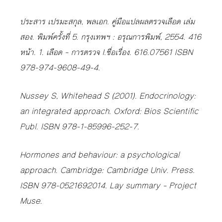
ประสาร เปรมะสกุล, พลเอก. คู่มือแปลผลตรวจเลือด เล่ม
สอง. พิมพ์ครั้งที่ 5. กรุงเทพฯ : อรุณการพิมพ์, 2554. 416
หน้า. 1. เลือด – การตรวจ I.ชื่อเรื่อง. 616.07561 ISBN
978-974-9608-49-4.
Nussey S, Whitehead S (2001). Endocrinology:
an integrated approach. Oxford: Bios Scientific
Publ. ISBN 978-1-85996-252-7.
Hormones and behaviour: a psychological
approach. Cambridge: Cambridge Univ. Press.
ISBN 978-0521692014. Lay summary – Project
Muse.