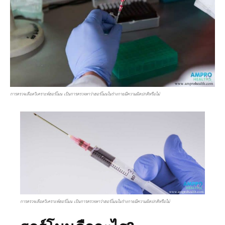
การตรวจเลือดวิเคราะห์ฮอร์โมน เป็นการตรวจหาว่าฮอร์โมนในร่างกายมีความผิดปกติหรือไม่
การตรวจเลือดวิเคราะห์ฮอร์โมน เป็นการตรวจหาว่าฮอร์โมนในร่างกายมีความผิดปกติหรือไม่