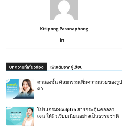
Kitipong Pasanaphong
บทความที่เกี่ยวข้อง
เพิ่มเติมจากผู้เขียน
ตาสองชั้น ศัลยกรรมเพิ่มความสวยของรูป
ตา
โปรแกรมSculptra สารกระตุ้นคอลลา
เจน ให้ผิวเรียบเนียนอย่างเป็นธรรมชาติ