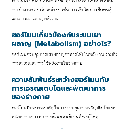
ฮอร์โมนทำหน้าที่เป็นตัวส่งสัญญาณระหว่างเซลล์ ควบคุม
การทำงานของอวัยวะต่างๆ เช่น การเติบโต การสืบพันธุ์
และการเผาผลาญพลังงาน
ฮอร์โมนเกี่ยวข้องกับระบบเผา
ผลาญ (Metabolism) อย่างไร?
ฮอร์โมนควบคุมการเผาผลาญอาหารให้เป็นพลังงาน รวมถึง
การสะสมและการใช้พลังงานในร่างกาย
ความสัมพันธ์ระหว่างฮอร์โมนกับ
การเจริญเติบโตและพัฒนาการ
ของร่างกาย
ฮอร์โมนมีบทบาทสำคัญในการควบคุมการเจริญเติบโตและ
พัฒนาการของร่างกายตั้งแต่วัยเด็กจนถึงวัยผู้ใหญ่