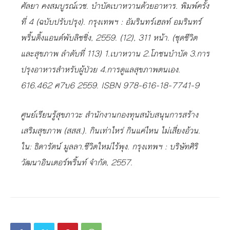
ศัลยา คงสมบูรณ์เวช. บำบัดเบาหวานด้วยอาหาร. พิมพ์ครั้ง
ที่ 4 (ฉบับปรับปรุง). กรุงเทพฯ : อัมรินทร์เฮลท์ อมรินทร์
พริ้นติ้งแอนด์พับลิชชิ่ง, 2559. (12), 311 หน้า. (ชุดชีวิต
และสุขภาพ ลำดับที่ 113) 1.เบาหวาน 2.โภชนบำบัด 3.การ
ปรุงอาหารสำหรับผู้ป่วย 4.การดูแลสุขภาพตนเอง.
616.462 ศ7บ6 2559. ISBN 978-616-18-7741-9
ศูนย์เรียนรู้สุขภาวะ สำนักงานกองทุนสนับสนุนการสร้าง
เสริมสุขภาพ (สสส.). กินเท่าไหร่ กินแค่ไหน ไม่เสี่ยงอ้วน.
ใน: ธิดารัตน์ มูลลา.ชีวิตใหม่ไร้พุง. กรุงเทพฯ : บริษัทศิริ
วัฒนาอินเตอร์พริ้นท์ จำกัด, 2557.