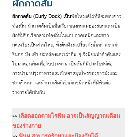
ผักกาดส้ม
ผักกาดส้ม (Curly Dock) เป็น
พืชในวงศ์ไผ่ที่นิยมของชาว
ท้องถิ่น ผักกาดส้มเป็นชื่อเรียกของคนแม่ฮ่องสอนและเป็น
ผักที่มีชื่อเรียกตามท้องถิ่นในแถบภาคเหนือและชาว
กะเหรี่ยงเป็นส่วนใหญ่ ทั้งต้นมีรสเปรี้ยวดังนั้นชาวเขาเผ่า
จีนฮ่อ ม้ง เย้า ปะหล่องและเผ่าอื่น ๆ จึงนิยมนำลำต้นและ
ใบมาดองเค็มเพื่อรับประทาน เป็นต้นที่มีประโยชน์ต่อ
การนำมาปรุงอาหารและเป็นยาสมุนไพรของชาวม้งและ
ชาวล้านนา แต่ผักกาดส้มก็เป็นผักชนิดหนึ่งที่มีพิษต่อ
ร่างกายได้เช่นกัน
>>
เลือดออกตามไรฟัน อาจเป็นสัญญาณเตือน
ของร่างกาย
>>
ฟันผุ สามารถรักษาและป้องกันได้