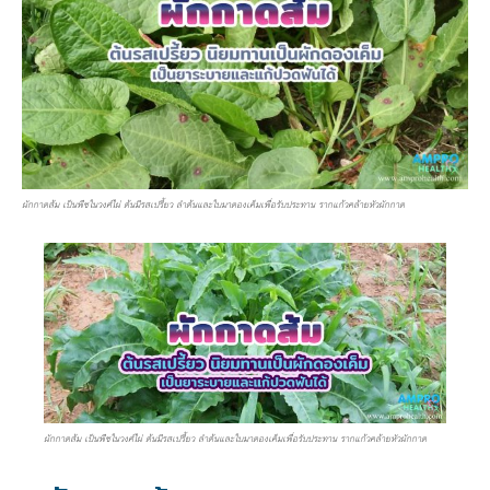
ผักกาดส้ม เป็นพืชในวงศ์ไผ่ ต้นมีรสเปรี้ยว ลำต้นและใบมาดองเค็มเพื่อรับประทาน รากแก้วคล้ายหัวผักกาด
ผักกาดส้ม เป็นพืชในวงศ์ไผ่ ต้นมีรสเปรี้ยว ลำต้นและใบมาดองเค็มเพื่อรับประทาน รากแก้วคล้ายหัวผักกาด