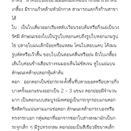
ลำต้น : ลำต้นเป็นสีเขียวอมแดงและค่อนข้างกลม ผิวลำต้น
เกลี้ยง มีรากแก้วคล้ายหัวผักกาด สามารถแตกกิ่งก้านสาขา
ได้
ใบ : เป็นใบเดี่ยวออกเรียงสลับเวียนรอบต้นหรือกิ่งแผ่เป็นวง
รัศมี ลักษณะของใบเป็นรูปใบหอกแคบถึงรูปใบหอกแกมรูป
ไข่ ปลายใบมนเล็กน้อยหรือแหลม โคนใบสอบแคบ โค้งมน
รูปตัดหรือเว้าตื้น ขอบใบเป็นลอนคลื่นหรือย่น ผิวใบเกลี้ยง
เส้นใบค่อนข้างเลือนรางจนมองเห็นไม่ชัดเจน หูใบแผ่แบน
ลักษณะคล้ายปลอกหุ้มลำต้น
ดอก : ออกดอกเป็นช่อกระจะตั้งขึ้นที่ปลายยอดหรือปลายกิ่ง
บางครั้งแยกแขนงออกเป็น 2 – 3 แขนง ดอกย่อยมีจำนวน
มาก เป็นดอกแบบสมบูรณ์เพศอยู่เป็นกระจุกรอบแกนดอก
ชิดติดกันแน่นตามแกนช่อดอก ลักษณะคล้ายกระบองหรือ
ทรงกระบอก กลุ่มดอกที่ออกจากซอกใบล่างลงมามักเป็นก
ระจุกเล็ก ๆ มีรูปทรงกลม ดอกย่อยเป็นสีเขียวมีขนาดเล็ก