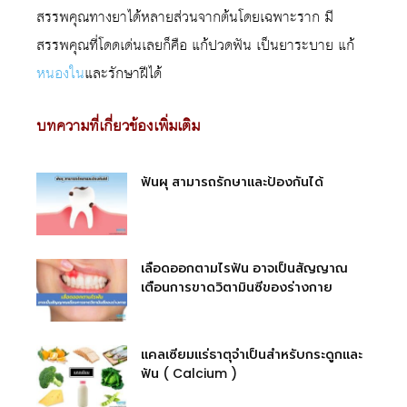
สรรพคุณทางยาได้หลายส่วนจากต้นโดยเฉพาะราก มี
สรรพคุณที่โดดเด่นเลยก็คือ แก้ปวดฟัน เป็นยาระบาย แก้
หนองใน
และรักษาฝีได้
บทความที่เกี่ยวข้องเพิ่มเติม
ฟันผุ สามารถรักษาและป้องกันได้
เลือดออกตามไรฟัน อาจเป็นสัญญาณ
เตือนการขาดวิตามินซีของร่างกาย
แคลเซียมแร่ธาตุจำเป็นสำหรับกระดูกและ
ฟัน ( Calcium )