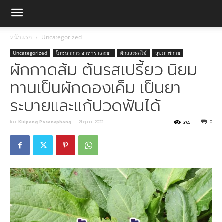
หน้าแรก
Uncategorized
Uncategorized
โภชนาการ อาหาร และยา
ผักและผลไม้
สุขภาพกาย
ผักกาดส้ม ต้นรสเปรี้ยว นิยม
ทานเป็นผักดองเค็ม เป็นยา
ระบายและแก้ปวดฟันได้
โดย
Kitipong Pasanaphong
-
21 ตุลาคม 2022
0
3165