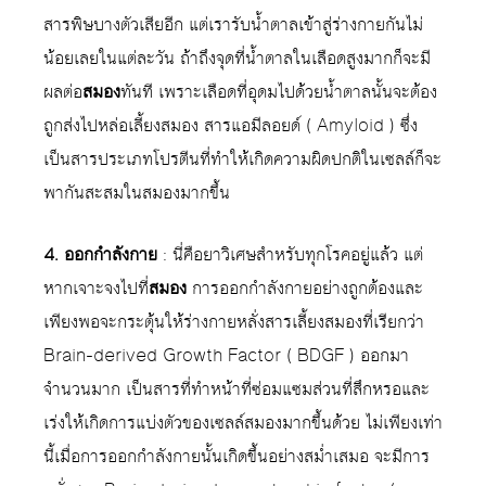
สารพิษบางตัวเสียอีก แต่เรารับน้ำตาลเข้าสู่ร่างกายกันไม่
น้อยเลยในแต่ละวัน ถ้าถึงจุดที่น้ำตาลในเลือดสูงมากก็จะมี
ผลต่อ
สมอง
ทันที เพราะเลือดที่อุดมไปด้วยน้ำตาลนั้นจะต้อง
ถูกส่งไปหล่อเลี้ยงสมอง สารแอมีลอยด์ ( Amyloid ) ซึ่ง
เป็นสารประเภทโปรตีนที่ทำให้เกิดความผิดปกติในเซลล์ก็จะ
พากันสะสมในสมองมากขึ้น
4. ออกกำลังกาย
: นี่คือยาวิเศษสำหรับทุกโรคอยู่แล้ว แต่
หากเจาะจงไปที่
สมอง
การออกกำลังกายอย่างถูกต้องและ
เพียงพอจะกระตุ้นให้ร่างกายหลั่งสารเลี้ยงสมองที่เรียกว่า
Brain-derived Growth Factor ( BDGF ) ออกมา
จำนวนมาก เป็นสารที่ทำหน้าที่ซ่อมแซมส่วนที่สึกหรอและ
เร่งให้เกิดการแบ่งตัวของเซลล์สมองมากขึ้นด้วย ไม่เพียงเท่า
นี้เมื่อการออกกำลังกายนั้นเกิดขึ้นอย่างสม่ำเสมอ จะมีการ