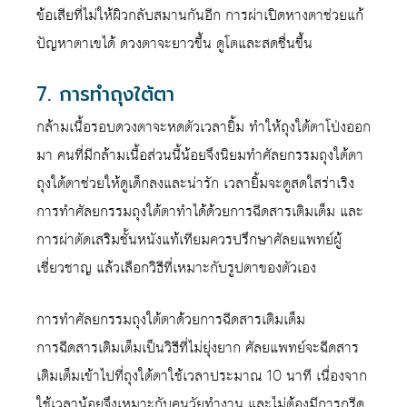
ข้อเสียที่ไม่ให้ผิวกลับสมานกันอีก การผ่าเปิดหางตาช่วยแก้
ปัญหาตาเขได้ ดวงตาจะยาวขึ้น ดูโตและสดชื่นขึ้น
7. การทำถุงใต้ตา
กล้ามเนื้อรอบดวงตาจะหดตัวเวลายิ้ม ทำให้ถุงใต้ตาโป่งออก
มา คนที่มีกล้ามเนื้อส่วนนี้น้อยจึงนิยมทำศัลยกรรมถุงใต้ตา
ถุงใต้ตาช่วยให้ดูเด็กลงและน่ารัก เวลายิ้มจะดูสดใสร่าเริง
การทำศัลยกรรมถุงใต้ตาทำได้ด้วยการฉีดสารเติมเต็ม และ
การผ่าตัดเสริมชั้นหนังแท้เทียมควรปรึกษาศัลยแพทย์ผู้
เชี่ยวชาญ แล้วเลือกวิธีที่เหมาะกับรูปตาของตัวเอง
การทำศัลยกรรมถุงใต้ตาด้วยการฉีดสารเติมเต็ม
การฉีดสารเติมเต็มเป็นวิธีที่ไม่ยุ่งยาก ศัลยแพทย์จะฉีดสาร
เติมเต็มเข้าไปที่ถุงใต้ตาใช้เวลาประมาณ 10 นาที เนื่องจาก
ใช้เวลาน้อยจึงเหมาะกับคนวัยทำงาน และไม่ต้องมีการกรีด