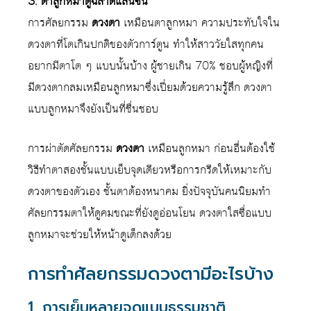
3. ตาลูกหมาดูฉลาดแสนซน
การศัลยกรรม
ดวงตา
เหมือนตาลูกหมา ความประทับใจใน
ดวงตาที่โตเกินปกติของตัวการ์ตูน ทำให้สาววัยใสทุกคน
อยากมีตาโต ๆ แบบนั้นบ้าง ผู้ชายเกิน 70% ชอบผู้หญิงที่
มีดวงตากลมเหมือนลูกหมาซึ่งเปี่ยมด้วยความรู้สึก ดวงตา
แบบลูกหมาจึงยังเป็นที่ชื่นชอบ
การผ่าตัดศัลยกรรม
ดวงตา
เหมือนลูกหมา ก่อนอื่นต้องใช้
วิธีทําตาสองชั้นแบบเย็บจุดเดียวหรือการกรีดให้เหมาะกับ
ดวงตาของตัวเอง ชั้นตาต้องหนาคม ยิ่งปัจจุบันคนนิยมทำ
ศัลยกรรมตาให้ดูคมขณะที่ยังดูอ่อนโยน ดวงตาใสซื่อแบบ
ลูกหมาจะช่วยให้หน้าดูเด็กลงด้วย
การทำศัลยกรรมดวงตามีอะไรบ้าง
1. การเย็บหลายจุดแบบธรรมชาติ