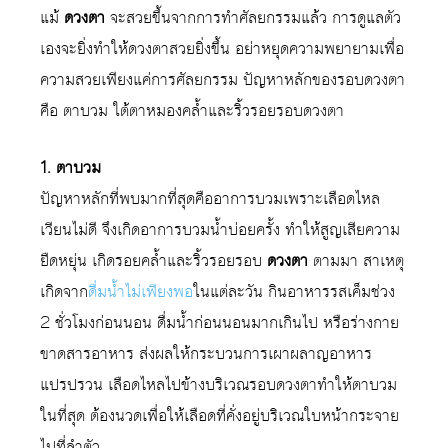
แม้
ดวงตา
จะสวยขึ้นจากการทำศัลยกรรมแล้ว การดูแลตัว
เองจะยิ่งทำให้ดวงตาสวยยิ่งขึ้น อย่าหยุดความพยายามเพื่อ
ความสวยเพียงแค่การศัลยกรรม ปัญหาหลักของรอบดวงตา
คือ ตาบวม ใต้ตาหมองคล้ำและริ้วรอยรอบดวงตา
1. ตาบวม
ปัญหาหลักที่พบมากที่สุดคืออาการบวมเพราะเลือดไหล
เวียนไม่ดี จึงเกิดอาการบวมน้ำบ่อยครั้ง ทำให้สูญเสียความ
ยืดหยุ่น เกิดรอยคล้ำและริ้วรอยรอบ
ดวงตา
ตามมา สาเหตุ
เกิดจาก
ดื่มน้ำไม่เพียงพอ
ในแต่ละวัน กินอาหารรสเค็มช่วง
2 ชั่วโมงก่อนนอน ดื่มน้ำก่อนนอนมากเกินไป หรือร่างกาย
ขาดสารอาหาร ส่งผลให้กระบวนการเผาผลาญอาหาร
แปรปรวน เลือดไหลไปข้างบริเวณรอบดวงตาทำให้ตาบวม
ในที่สุด ต้องนวดเพื่อให้เลือดที่คั่งอยู่บริเวณใบหน้ากระจาย
ไปที่ลำตัว