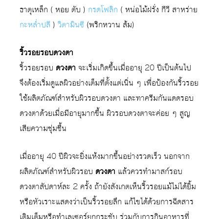
ธาตุเหล็ก ( หอย ตับ )
กรดโฟลิก
( หน่อไม้ฝรั่ง กีวี สาหร่าย
กะหล่ำปลี
)
วิตามินซี
(พริกหวาน ส้ม)
ริ้วรอยรอบดวงตา
ริ้วรอยรอบ
ดวงตา
จะเริ่มเกิดขึ้นเมื่ออายุ 20 ปีเป็นต้นไป
จึงต้องเริ่มดูแลผิวอย่างเต็มที่ตั้งแต่เนิ่น ๆ เพื่อป้องกันริ้วรอย
ใช้ผลิตภัณฑ์สำหรับผิวรอบดวงตา และทาครีมกันแดดรอบ
ดวงตาด้วยเมื่อมีอายุมากขึ้น ผิวรอบดวงตาจะค่อย ๆ สูญ
เสียความชุ่มชื้น
เมื่ออายุ 40 ปีผิวจะยิ่งแห้งมากขึ้นอย่างรวดเร็ว นอกจาก
ผลิตภัณฑ์สำหรับผิวรอบ
ดวงตา
แล้วควรทำมาสก์รอบ
ดวงตาสัปดาห์ละ 2 ครั้ง ถ้ายังสังเกตเห็นริ้วรอยแม้ไม่ได้ยิ้ม
หรือหัวเราะแสดงว่าเป็นริ้วรอยลึก แก้ไขได้ด้วยการฉีดสาร
เติมเต็มหรือทำเลเซอร์ยกกระชับ ร่วมกับการกินอาหารที่