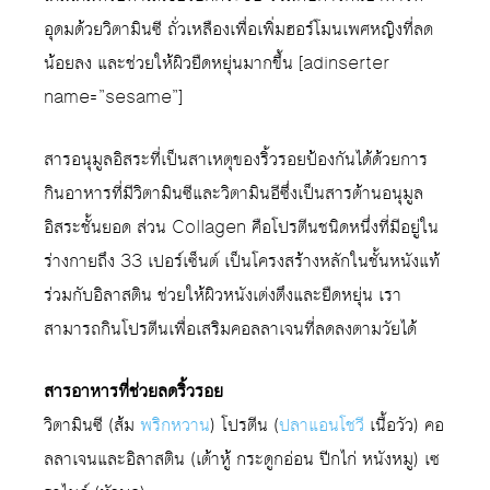
อุดมด้วยวิตามินซี ถั่วเหลืองเพื่อเพิ่มฮอร์โมนเพศหญิงที่ลด
น้อยลง และช่วยให้ผิวยืดหยุ่นมากขึ้น [adinserter
name=”sesame”]
สารอนุมูลอิสระที่เป็นสาเหตุของริ้วรอยป้องกันได้ด้วยการ
กินอาหารที่มีวิตามินซีและวิตามินอีซึ่งเป็นสารต้านอนุมูล
อิสระชั้นยอด ส่วน Collagen คือโปรตีนชนิดหนึ่งที่มีอยู่ใน
ร่างกายถึง 33 เปอร์เซ็นต์ เป็นโครงสร้างหลักในชั้นหนังแท้
ร่วมกับอิลาสติน ช่วยให้ผิวหนังเต่งตึงและยืดหยุ่น เรา
สามารถกินโปรตีนเพื่อเสริมคอลลาเจนที่ลดลงตามวัยได้
สารอาหารที่ช่วยลดริ้วรอย
วิตามินซี (ส้ม
พริกหวาน
) โปรตีน (
ปลาแอนโชวี
เนื้อวัว) คอ
ลลาเจนและอิลาสติน (เต้าหู้ กระดูกอ่อน ปีกไก่ หนังหมู) เซ