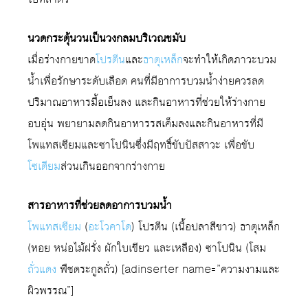
นวดกระตุ้นวนเป็นวงกลมบริเวณขมับ
เมื่อร่างกายขาด
โปรตีน
และ
ธาตุเหล็ก
จะทำให้เกิดภาวะบวม
น้ำเพื่อรักษาระดับเลือด คนที่มีอาการบวมน้ำง่ายควรลด
ปริมาณอาหารมื้อเย็นลง และกินอาหารที่ช่วยให้ร่างกาย
อบอุ่น พยายามลดกินอาหารรสเค็มลงและกินอาหารที่มี
โพแทสเซียมและซาโปนินซึ่งมีฤทธิ์ขับปัสสาวะ เพื่อขับ
โซเดียม
ส่วนเกินออกจากร่างกาย
สารอาหารที่ช่วยลดอาการบวมน้ำ
โพแทสเซียม
(
อะโวคาโด
) โปรตีน (เนื้อปลาสีขาว) ธาตุเหล็ก
(หอย หน่อไม้ฝรั่ง ผักใบเขียว และเหลือง) ซาโปนิน (โสม
ถั่วแดง
พืชตระกูลถั่ว) [adinserter name=”ความงามและ
ผิวพรรณ”]