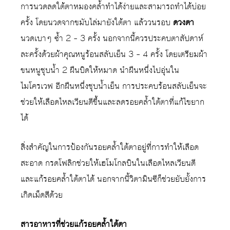
การนวดลดใต้ตาหมองคล้ำทำได้ง่ายและสามารถทำได้บ่อย
ครั้ง โดยนวดจากขมับไล่มายังใต้ตา แล้ววนรอบ
ดวงตา
นวดเบาๆ ซ้ำ 2 – 3 ครั้ง นอกจากนี้ควรประคบตาสัปดาห์
ละครั้งด้วยผ้าคุณหนูร้อนสลับเย็น 3 – 4 ครั้ง โดยเตรียมผ้า
ขนหนูชุบน้ำ 2 ผืนบิดให้หมาด นำผืนหนึ่งไปอุ่นใน
ไมโครเวฟ อีกผืนหนึ่งชุบน้ำเย็น การประคบร้อนสลับเย็นจะ
ช่วยให้เลือดไหลเวียนดีขึ้นและลดรอยคล้ำใต้ตาที่แก้ไขยาก
ได้
สิ่งสำคัญในการป้องกันรอยคล้ำใต้ตาอยู่ที่การทำให้เลือด
สะอาด กรดโฟลิกช่วยให้เฮโมโกลบินในเลือดไหลเวียนดี
และแก้รอยคล้ำใต้ตาได้ นอกจากนี้วิตามินซีก็ช่วยยับยั้งการ
เกิดเม็ดสีด้วย
สารอาหารที่ช่วยแก้รอยคล้ำใต้ตา