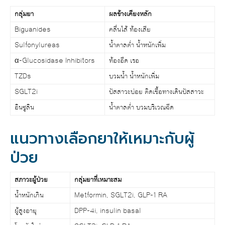
กลุ่มยา
ผลข้างเคียงหลัก
Biguanides
คลื่นไส้ ท้องเสีย
Sulfonylureas
น้ำตาลต่ำ น้ำหนักเพิ่ม
α-Glucosidase Inhibitors
ท้องอืด เรอ
TZDs
บวมน้ำ น้ำหนักเพิ่ม
SGLT2i
ปัสสาวะบ่อย ติดเชื้อทางเดินปัสสาวะ
อินซูลิน
น้ำตาลต่ำ บวมบริเวณฉีด
แนวทางเลือกยาให้เหมาะกับผู้
ป่วย
สภาวะผู้ป่วย
กลุ่มยาที่เหมาะสม
น้ำหนักเกิน
Metformin, SGLT2i, GLP-1 RA
ผู้สูงอายุ
DPP-4i, insulin basal