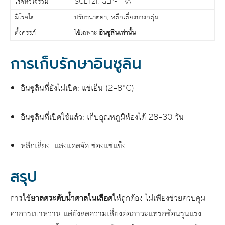
โรคหัวใจร่วม
SGLT2i, GLP-1 RA
มีโรคไต
ปรับขนาดยา, หลีกเลี่ยงบางกลุ่ม
ตั้งครรภ์
ใช้เฉพาะ
อินซูลินเท่านั้น
การเก็บรักษาอินซูลิน
อินซูลินที่ยังไม่เปิด: แช่เย็น (2–8°C)
อินซูลินที่เปิดใช้แล้ว: เก็บอุณหภูมิห้องได้ 28–30 วัน
หลีกเลี่ยง: แสงแดดจัด ช่องแช่แข็ง
สรุป
การใช้
ยาลดระดับน้ำตาลในเลือด
ให้ถูกต้อง ไม่เพียงช่วยควบคุม
อาการเบาหวาน แต่ยังลดความเสี่ยงต่อภาวะแทรกซ้อนรุนแรง