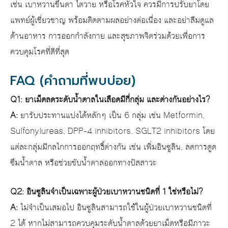
เช่น เบาหวานขึ้นตา ไตวาย หรือโรคหัวใจ ควรมีการปรับยาโดย
แพทย์ผู้เชี่ยวชาญ พร้อมติดตามผลอย่างต่อเนื่อง และอย่าลืมดูแล
ด้านอาหาร การออกกำลังกาย และสุขภาพจิตร่วมด้วยเพื่อการ
ควบคุมโรคที่ดีที่สุด
FAQ (คำถามที่พบบ่อย)
Q1: ยาเม็ดลดระดับน้ำตาลในเลือดมีกี่กลุ่ม และต่างกันอย่างไร?
A:
ยารับประทานแบ่งได้หลักๆ เป็น 6 กลุ่ม เช่น Metformin,
Sulfonylureas, DPP-4 inhibitors, SGLT2 inhibitors โดย
แต่ละกลุ่มมีกลไกการออกฤทธิ์ต่างกัน เช่น เพิ่มอินซูลิน, ลดการดูด
ซึมน้ำตาล หรือช่วยขับน้ำตาลออกทางปัสสาวะ
Q2: อินซูลินจำเป็นเฉพาะผู้ป่วยเบาหวานชนิดที่ 1 ใช่หรือไม่?
A:
ไม่จำเป็นเสมอไป อินซูลินสามารถใช้ในผู้ป่วยเบาหวานชนิดที่
2 ได้ หากไม่สามารถควบคุมระดับน้ำตาลด้วยยาเม็ดหรือมีภาวะ