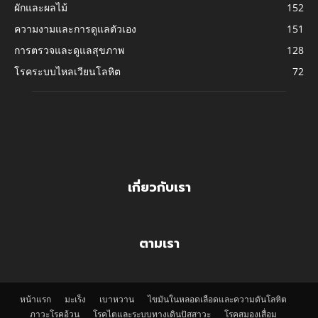
ผักและผลไม้
152
ความงามและการดูแลตัวเอง
151
การตรวจและดูแลสุขภาพ
128
โรคระบบไหลเวียนโลหิต
72
เกี่ยวกับเรา
ตามเรา
หน้าแรก
มะเร็ง
เบาหวาน
ไขมันในหลอดเลือดและความดันโลหิต
ภาวะโรคอ้วน
โรคไตและระบบทางเดินปัสสาวะ
โรคสมองเสื่อม