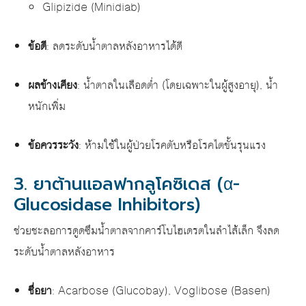
Glipizide (Minidiab)
ข้อดี
: ลดระดับน้ำตาลหลังอาหารได้ดี
ผลข้างเคียง
: น้ำตาลในเลือดต่ำ (โดยเฉพาะในผู้สูงอายุ), น้ำ
หนักเพิ่ม
ข้อควรระวัง
: ห้ามใช้ในผู้ป่วยโรคตับหรือโรคไตขั้นรุนแรง
3. ยาต้านแอลฟากลูโคซิเดส (α-
Glucosidase Inhibitors)
ช่วยชะลอการดูดซึมน้ำตาลจากคาร์โบไฮเดรตในลำไส้เล็ก จึงลด
ระดับน้ำตาลหลังอาหาร
ชื่อยา
: Acarbose (Glucobay), Voglibose (Basen)