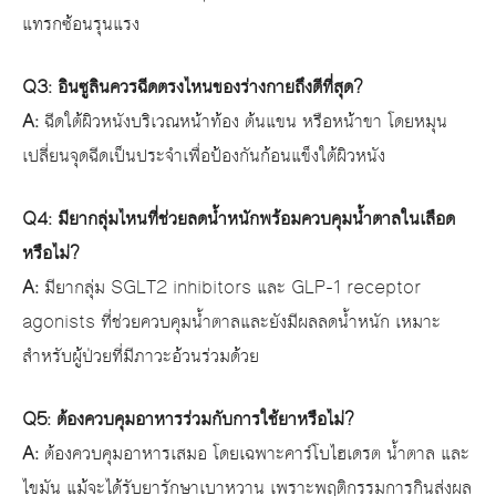
แทรกซ้อนรุนแรง
Q3: อินซูลินควรฉีดตรงไหนของร่างกายถึงดีที่สุด?
A:
ฉีดใต้ผิวหนังบริเวณหน้าท้อง ต้นแขน หรือหน้าขา โดยหมุน
เปลี่ยนจุดฉีดเป็นประจำเพื่อป้องกันก้อนแข็งใต้ผิวหนัง
Q4: มียากลุ่มไหนที่ช่วยลดน้ำหนักพร้อมควบคุมน้ำตาลในเลือด
หรือไม่?
A:
มียากลุ่ม SGLT2 inhibitors และ GLP-1 receptor
agonists ที่ช่วยควบคุมน้ำตาลและยังมีผลลดน้ำหนัก เหมาะ
สำหรับผู้ป่วยที่มีภาวะอ้วนร่วมด้วย
Q5: ต้องควบคุมอาหารร่วมกับการใช้ยาหรือไม่?
A:
ต้องควบคุมอาหารเสมอ โดยเฉพาะคาร์โบไฮเดรต น้ำตาล และ
ไขมัน แม้จะได้รับยารักษาเบาหวาน เพราะพฤติกรรมการกินส่งผล