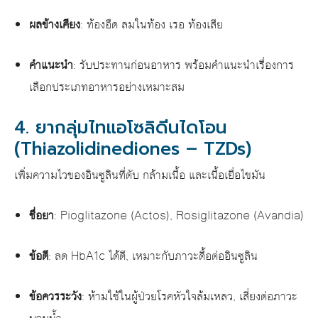
ผลข้างเคียง
: ท้องอืด ลมในท้อง เรอ ท้องเสีย
คำแนะนำ
: รับประทานก่อนอาหาร พร้อมคำแนะนำเรื่องการ
เลือกประเภทอาหารอย่างเหมาะสม
4. ยากลุ่มไทแอโซลิดีนไดโอน
(Thiazolidinediones – TZDs)
เพิ่มความไวของอินซูลินที่ตับ กล้ามเนื้อ และเนื้อเยื่อไขมัน
ชื่อยา
: Pioglitazone (Actos), Rosiglitazone (Avandia)
ข้อดี
: ลด HbA1c ได้ดี, เหมาะกับภาวะดื้อต่ออินซูลิน
ข้อควรระวัง
: ห้ามใช้ในผู้ป่วยโรคหัวใจล้มเหลว, เสี่ยงต่อภาวะ