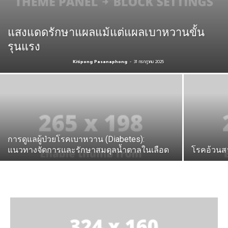
แสงแดดรักษาแผลแม้แต่แผลเบาหวานขั้น
รุนแรง
Kitipong Pasanaphong
-
31 กรกฎาคม 2025
การดูแลผู้ป่วยโรคเบาหวาน (Diabetes):
แนวทางจัดการและรักษาสมดุลน้ำตาลในเลือด
โรคอ้วนสา