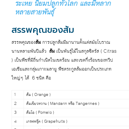
ระเหย นิยมปลูกทั่วโลก และมีหลาก
หลายสายพันธุ์
สรรพคุณของส้ม
สรรพคุณของ
ส้ม
การปลูกส้มมีมานานตั้งแต่สมัยโบราณ
นานหลายพันปีแล้ว
ส้ม
เป็นพันธุ์ไม้ในสกุลซิตรัส ( Citras
) เป็นพืชที่มีถิ่นกำเนิดในเขตร้อน และเขตกึ่งร้อนของทวีป
เอเชียและกลุ่มเกาะมลายู พืชตระกูลส้มออกเป็นประเภท
ใหญ่ๆ ได้ 6 ชนิด คือ
1
ส้ม ( Orange )
2
ส้มเขียวหวาน ( Mandarin หรือ Tangerines )
3
ส้มโอ ( Pomelo )
4
เกรฟฟรุ๊ต ( Grapefruits )