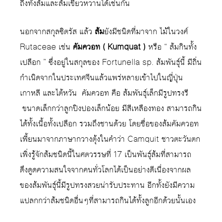
ถึงทั้งส้มและส้มเขียวหวานได้เช่นกัน
นอกจากสกุลซิตรัส แล้ว
ส้ม
ยังมีชนิดที่มาจาก ไม้ในวงศ์
Rutaceae เช่น
คัมควอท ( Kumquat )
หรือ “ ส้มกินทั้ง
เปลือก ” ซึ่งอยู่ในสกุลของ Fortunella sp. ส้มพันธุ์นี้ มีถิ่น
กำเนิดจากในประเทศจีนแล้วแพร่หลายเข้าไปในญี่ปุ่น
เกาหลี และไต้หวัน
คัมควอท คือ ส้มพันธุ์เล็กมีรูปทรงรี
ขนาดเล็กกว่าลูกปิงปองเล็กน้อย มีสีเหลืองทอง สามารถกิน
ได้ทั้งเนื้อทั้งเปลือก รวมถึงชานด้วย โดยชื่อของส้มคัมควอท
เพี้ยนมาจากภาษากวางตุ้งในคำว่า Camquit ชาวตะวันตก
เพิ่งรู้จักส้มชนิดนี้ในศตวรรษที่ 17 เป็นพันธุ์ส้มที่สามารถ
ดึงดูดความสนใจจากคนทั่วโลกได้เป็นอย่างดีเนื่องจากผล
ของส้มพันธุ์นี้มีรูปทรงสวยน่ารับประทาน อีกทั้งยังมีความ
แปลกกว่าส้มชนิดอื่นๆที่สามารถกินได้ทั้งลูกอีกด้วยนั้นเอง