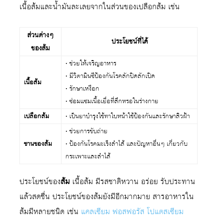
เนื้อส้มและน้ำมันละเลยจากในส่วนของเปลือกส้ม เช่น
ส่วนต่างๆ
ประโยชน์ที่ได้
ของส้ม
• ช่วยให้เจริญอาหาร
• มีวิตามินซีป้องกันโรคลักปิดลักเปิด
เนื้อส้ม
• รักษาเหงือก
• ซ่อมแซมเนื้อเยื่อที่สึกหรอในร่างกาย
เปลือกส้ม
• เป็นยาบำรุงใช้ทาใบหน้าใช้ป้องกันและรักษาสิวฝ้า
• ช่วยการขับถ่าย
ชานของส้ม
• ป้องกันโรคมะเร็งลำไส้ และปัญหาอื่นๆ เกี่ยวกับ
กระเพาะและลำไส้
ประโยชน์ของ
ส้ม
เนื้อส้ม มีรสชาติหวาน อร่อย รับประทาน
แล้วสดชื่น ประโยชน์ของส้มยังมีอีกมากมาย สารอาหารใน
ส้มมีหลายชนิด เช่น
แคลเซียม
ฟอสฟอรัส
โปแตสเซียม