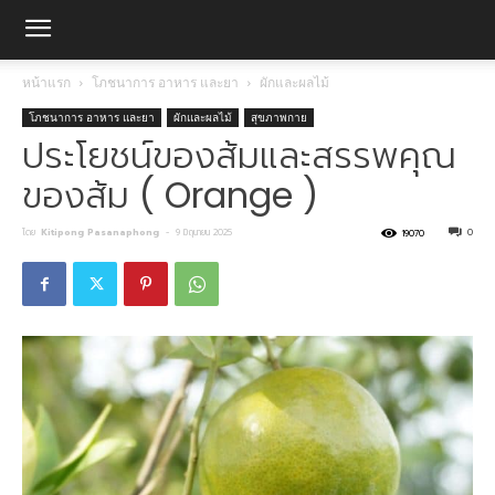
หน้าแรก
โภชนาการ อาหาร และยา
ผักและผลไม้
โภชนาการ อาหาร และยา
ผักและผลไม้
สุขภาพกาย
ประโยชน์ของส้มและสรรพคุณ
ของส้ม ( Orange )
โดย
Kitipong Pasanaphong
-
9 มิถุนายน 2025
0
19070