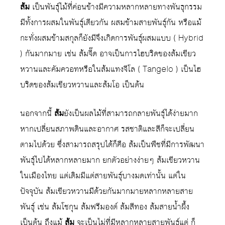
ส้ม
เป็นพันธุ์ไม้ที่ค่อนข้างมีความหลากหลายทางพันธุกรรม
มีทั้งการผสมในพันธุ์เดียวกัน ผสมข้ามสายพันธุ์กัน หรือแม้
กะทั่งผสมข้ามสกุลก็ยังมีจึงเกิดการพันธุ์ผสมแบบ ( Hybrid
) กันมากมาย เช่น ส้มจี๊ด อาจเป็นการไฮบริดของส้มเขียว
หวานและคัมควอทหรือในส้มแทงจีโล ( Tangelo ) เป็นไฮ
บริดของส้มเขียวหวานและส้มโอ เป็นต้น
นอกจากนี้
ส้ม
ยังเป็นผลไม้ที่สามารถกลายพันธุ์ได้ง่ายมาก
หากเปลี่ยนสภาพดินและอากาศ รสชาติและสีก็จะเปลี่ยน
ตามไปด้วย ซึ่งสามารถสรุปได้ก็คือ ส้มเป็นพืชที่มีการพัฒนา
พันธุ์ไปได้หลากหลายมาก ยกตัวอย่างง่ายๆ ส้มเขียวหวาน
ในเมืองไทย แต่เดิมมีแต่สายพันธุ์บางมดเท่านั้น แต่ใน
ปัจจุบัน ส้มเขียวหวานมีด้วยกันมากมายหลากหลายสาย
พันธุ์ เช่น ส้มโชกุน ส้มฟรีมองต์ ส้มสีทอง ส้มสายน้ำผึ้ง
เป็นต้น ถึงแม้
ส้ม
จะเป็นไม่ที่มีหลากหลายสายพันธุ์แต่ ก็