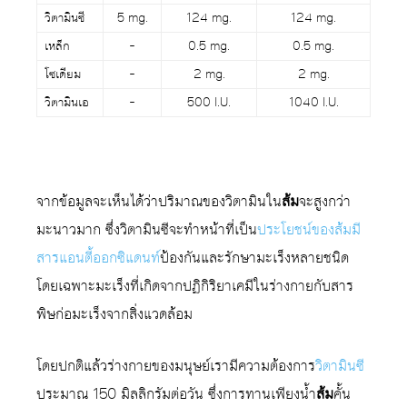
วิตามินซี
5 mg.
124 mg.
124 mg.
เหล็ก
–
0.5 mg.
0.5 mg.
โซเดียม
–
2 mg.
2 mg.
วิตามินเอ
–
500 I.U.
1040 I.U.
จากข้อมูลจะเห็นได้ว่าปริมาณของวิตามินใน
ส้ม
จะสูงกว่า
มะนาวมาก ซึ่งวิตามินซีจะทำหน้าที่เป็น
ประโยชน์ของส้มมี
สารแอนตี้ออกซิแดนท์
ป้องกันและรักษามะเร็งหลายชนิด
โดยเฉพาะมะเร็งที่เกิดจากปฏิกิริยาเคมีในร่างกายกับสาร
พิษก่อมะเร็งจากสิ่งแวดล้อม
โดยปกติแล้วร่างกายของมนุษย์เรามีความต้องการ
วิตามินซี
ประมาณ 150 มิลลิกรัมต่อวัน ซึ่งการทานเพียงน้ำ
ส้ม
คั้น