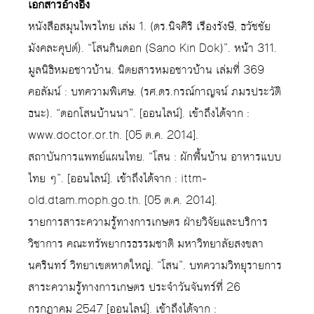
เอกสารอ้างอิง
หนังสือสมุนไพรไทย เล่ม 1. (ดร.นิจศิริ เรืองรังษี, ธวัชชัย
มังคละคุปต์). “โสนกินดอก (Sano Kin Dok)”. หน้า 311.
มูลนิธิหมอชาวบ้าน. นิตยสารหมอชาวบ้าน เล่มที่ 369
คอลัมน์ : บทความพิเศษ. (รศ.ดร.กรณ์กาญจน์ ภมรประวัติ
ธนะ). “ดอกโสนบ้านนา”. [ออนไลน์]. เข้าถึงได้จาก :
www.doctor.or.th. [05 ต.ค. 2014].
สถาบันการแพทย์แผนไทย. “โสน : ผักพื้นบ้าน อาหารแบบ
ไทย ๆ”. [ออนไลน์]. เข้าถึงได้จาก : ittm-
old.dtam.moph.go.th. [05 ต.ค. 2014].
รายการสาระความรู้ทางการเกษตร ฝ่ายวิจัยและบริการ
วิชาการ คณะทรัพยากรธรรมชาติ มหาวิทยาลัยสงขลา
นครินทร์ วิทยาเขตหาดใหญ่. “โสน”. บทความวิทยุรายการ
สาระความรู้ทางการเกษตร ประจำวันจันทร์ที่ 26
กรกฎาคม 2547 [ออนไลน์]. เข้าถึงได้จาก :