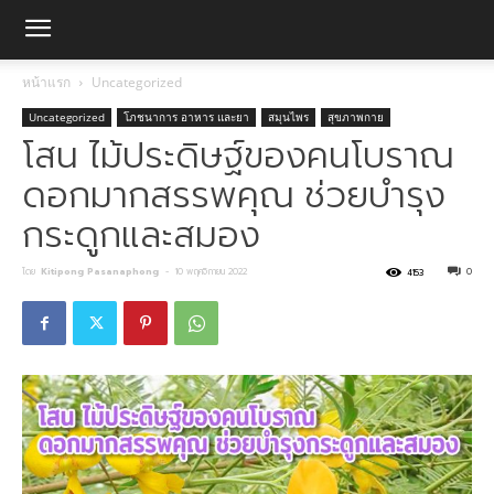
หน้าแรก
Uncategorized
Uncategorized
โภชนาการ อาหาร และยา
สมุนไพร
สุขภาพกาย
โสน ไม้ประดิษฐ์ของคนโบราณ
ดอกมากสรรพคุณ ช่วยบำรุง
กระดูกและสมอง
โดย
Kitipong Pasanaphong
-
10 พฤศจิกายน 2022
0
4153