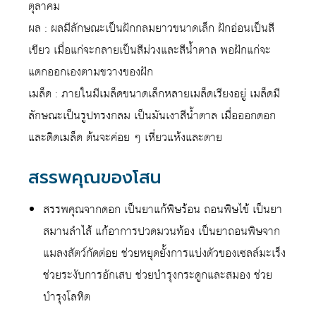
ตุลาคม
ผล : ผลมีลักษณะเป็นฝักกลมยาวขนาดเล็ก ฝักอ่อนเป็นสี
เขียว เมื่อแก่จะกลายเป็นสีม่วงและสีน้ำตาล พอฝักแก่จะ
แตกออกเองตามขวางของฝัก
เมล็ด : ภายในมีเมล็ดขนาดเล็กหลายเมล็ดเรียงอยู่ เมล็ดมี
ลักษณะเป็นรูปทรงกลม เป็นมันเงาสีน้ำตาล เมื่อออกดอก
และติดเมล็ด ต้นจะค่อย ๆ เหี่ยวแห้งและตาย
สรรพคุณของโสน
สรรพคุณจากดอก เป็นยาแก้พิษร้อน ถอนพิษไข้ เป็นยา
สมานลำไส้ แก้อาการปวดมวนท้อง เป็นยาถอนพิษจาก
แมลงสัตว์กัดต่อย ช่วยหยุดยั้งการแบ่งตัวของเซลล์มะเร็ง
ช่วยระงับการอักเสบ ช่วยบำรุงกระดูกและสมอง ช่วย
บำรุงโลหิต