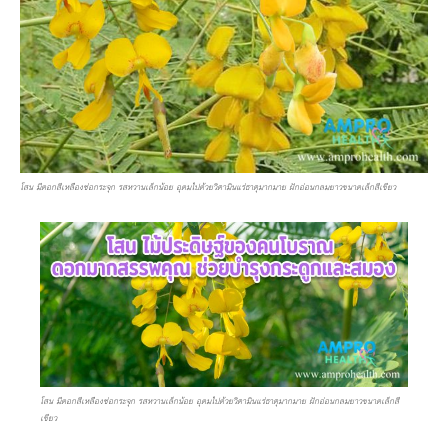
โสน มีดอกสีเหลืองช่อกระจุก รสหวานเล็กน้อย อุดมไปด้วยวิตามินแร่ธาตุมากมาย ฝักอ่อนกลมยาวขนาดเล็กสีเขียว
โสน มีดอกสีเหลืองช่อกระจุก รสหวานเล็กน้อย อุดมไปด้วยวิตามินแร่ธาตุมากมาย ฝักอ่อนกลมยาวขนาดเล็กสี
เขียว