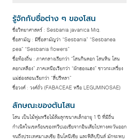
รู้จักกับชื่อต่าง ๆ ของโสน
ชื่อวิทยาศาสตร์ : Sesbania javanica Miq.
ชื่อสามัญ : มีชื่อสามัญว่า “Sesbania” “Sesbanea
pea” “Sesbania flowers”
ชื่อท้องถิ่น : ภาคกลางเรียกว่า “โสนกินดอก โสนหิน โสน
ดอกเหลือง” ภาคเหนือเรียกว่า “ผักฮองแฮง” ชาวกะเหรี่ยง
แม่ฮ่องสอนเรียกว่า “สี่ปรีหลา”
ชื่อวงศ์ : วงศ์ถั่ว (FABACEAE หรือ LEGUMINOSAE)
ลักษณะของต้นโสน
โสน เป็นไม้พุ่มหรือไม้ล้มลุกขนาดเล็กอายุ 1 ปี ที่มีถิ่น
กำเนิดในเขตร้อนของทวีปเอเชียจากอินเดียไปทางตะวันออก
จนถึงประเทศมาเลเซีย อินโดนีเซีย และฟิลิปปินส์ มักจะพบ