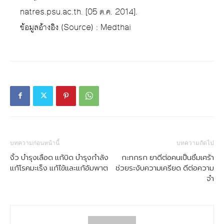
natres.psu.ac.th. [05 ต.ค. 2014].
ข้อมูลอ้างอิง (Source) : Medthai
บทความก่อนหน้านี้
บทความถัดไป
งิ้ว บำรุงเลือด แก้บิด บำรุงกำลัง
กะทกรก ยาดีต่อคนเป็นซึมเศร้า
แก้โรคมะเร็ง แก้ไข้และแก้อัมพาต
ช่วยระงับความเครียด ดีต่อความ
จำ