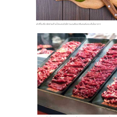
ผักสีใบเขียวจัดช่วยต้านโรคและยังมีสารแอนติออกซิแดนต์และเส้นใยอาหาร